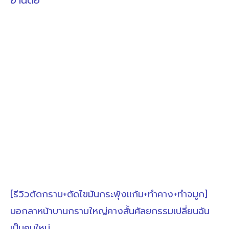
อ่านต่อ
[รีวิวตัดกราม+ตัดไขมันกระพุ้งแก้ม+ทำคาง+ทำจมูก]
บอกลาหน้าบานกรามใหญ่คางสั้นศัลยกรรมเปลี่ยนฉัน
เป็นคนใหม่