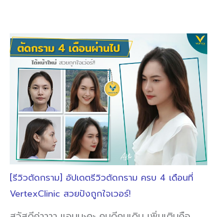
[รีวิวตัดกราม] อัปเดตรีวิวตัดกราม ครบ 4 เดือนที่
VertexClinic สวยปังถูกใจเวอร์!
สวัสดีค่าาาา แอมนะคะ คนดีคนเดิม เพิ่มเติมคือ