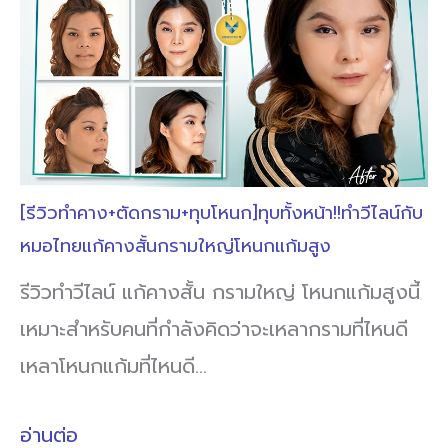
[รีวิวทำคาง+ตัดกราม+ทุบโหนก]ทุบทั้งหน้า!!ทำวีไลน์กับ
หมอไทยแก้คางสั้นกรามใหญ่โหนกแก้มสูง
รีวิวทำวีไลน์ แก้คางสั้น กรามใหญ่ โหนกแก้มสูงนี้
เหมาะสำหรับคนที่กำลังคิดว่าจะเหลากรามที่ไหนดี
เหลาโหนกแก้มที่ไหนดี…
อ่านต่อ