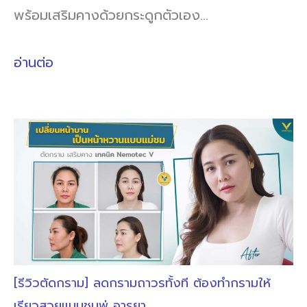
พร้อมเสริมคางด้วยกระดูกตัวเอง…
อ่านต่อ
[รีวิวตัดกราม] ลดกรามถาวรทั้งที ต้องทำกรามให้
เรียวสวยแบบชมพู่ อารยา