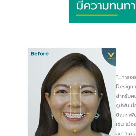
“…การออก
Design (
สำหรับคนไ
รูปฟันเม
ปัญหาฟัน
เช่น เมื่
จุด วิเค