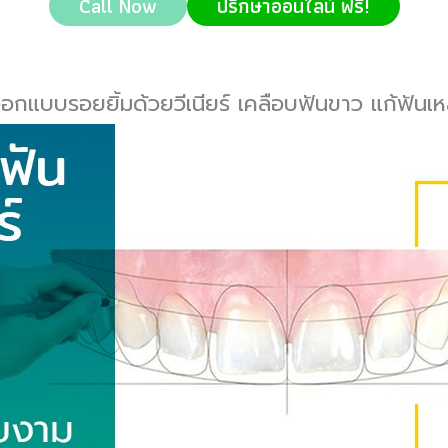
Call Now
ปรึกษาออนไลน์ ฟรี!
แบบรอยยิ้มด้วยวีเนียร์ เคลือบฟันขาว แก้ฟันเห