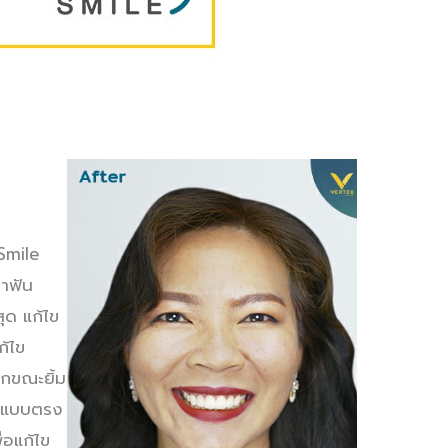
Smile
าฟัน
สุด แก้ไข
ก้ไข
ากขณะยิ้ม
ิ้มแบบตรง
่อแก้ไข