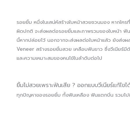
รอยยิ้ม หนึ่งในเสน่ห์สร้างใบหน้าสวยชวนมอง หากใครที่ย
ผิดปกติ จะส่งผลต่อรอยยิ้มและภาพรวมของใบหน้า ฟันแตกบ
นี้หากปล่อยไว้ นอกจากจะส่งผลต่อใบหน้าแล้ว ยังส่งผล
Veneer สร้างรอยยิ้มสวย เคลือบฟันขาว ซึ่งวีเนียร์มี
และความเหมาะสมของคนไข้ในลำดับต่อไป
ยิ้มไม่สวยเพราะฟันเสีย ? ออกแบบวีเนียร์แก้ไขได้
ทุกปัญหาของรอยยิ้ม ทั้งฟันเหลือง ฟันแตกบิ่น รวมไปถ