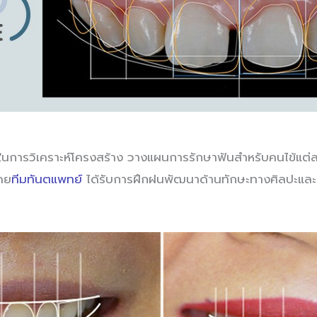
การวิเคราะห์โครงสร้าง วางแผนการรักษาฟันสำหรับคนไข้แต่ล
โดย
ทีมทันตแพทย์
ได้รับการฝึกฝนพัฒนาด้านทักษะทางศิลปะและท