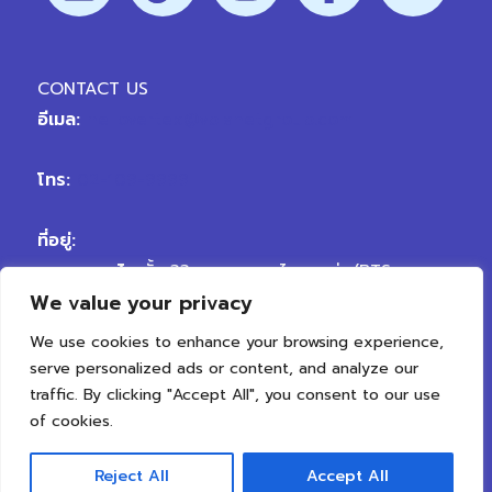
CONTACT US
อีเมล:
hellovertex@vplanetgroup.com
โทร:
02-109-9999
ที่อยู่:
สาขา พญาไท
ชั้น 33 อาคารพญาไทพลาซ่า (BTS
We value your privacy
พญาไท) ถนนพญาไท เขตราชเทวี กรุงเทพมหานคร
10400
We use cookies to enhance your browsing experience,
สาขา เจริญนคร
ถนนเจริญนคร ตรงข้ามซอยเจริญนคร
serve personalized ads or content, and analyze our
50 แขวงสำเหร่ เขตธนบุรี กรุงเทพมหานคร 10600
traffic. By clicking "Accept All", you consent to our use
of cookies.
Reject All
Accept All