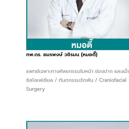
ทพ.ดร. อมรพงษ์ วชิรมน (หมอตี๊)
แพทย์เฉพาะทางศัลยกรรมใบหน้า ช่องปาก และแม็
ซิลโลเฟเชียล / ทันตกรรมจัดฟัน / Craniofacial
Surgery