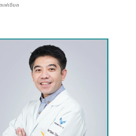
โลเฟเชียล