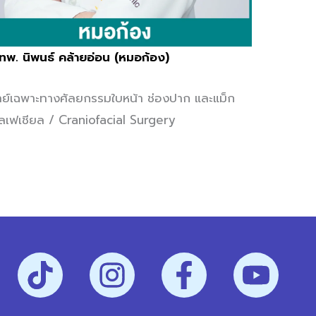
ทพ. นิพนธ์ คล้ายอ่อน (หมอก้อง)
ย์เฉพาะทางศัลยกรรมใบหน้า ช่องปาก และแม็ก
โลเฟเชียล / Craniofacial Surgery