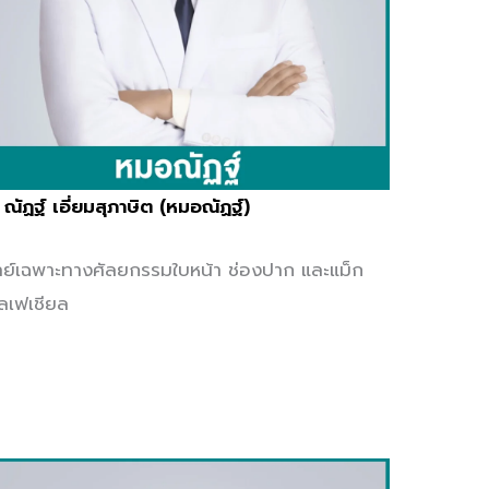
 ณัฏฐ์ เอี่ยมสุภาษิต (หมอณัฏฐ์)
ย์เฉพาะทางศัลยกรรมใบหน้า ช่องปาก และแม็ก
โลเฟเชียล