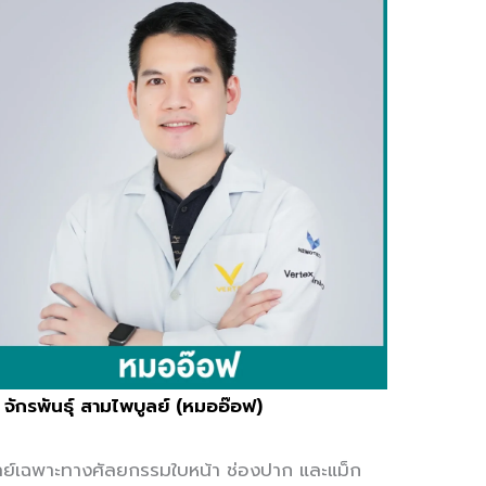
 จักรพันธุ์ สามไพบูลย์ (หมออ๊อฟ)
ย์เฉพาะทางศัลยกรรมใบหน้า ช่องปาก และแม็ก