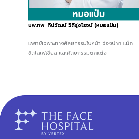
นพ.ทพ. ทีปวัฒน์ วิถีรุ่งโรจน์ (หมอแป๋ม)
แพทย์เฉพาะทางศัลยกรรมใบหน้า ช่องปาก แม็ก
ซิลโลเฟเชียล และศัลยกรรมตกแต่ง