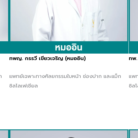
ทพญ. กรรวี เขียวเจริญ (หมออิน)
ทพ.
ก
แพทย์เฉพาะทางศัลยกรรมใบหน้า ช่องปาก และแม็ก
แพท
ซิลโลเฟเชียล
ซิล