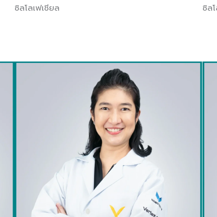
ซิลโลเฟเชียล
ซิล