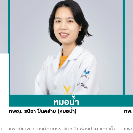
ทพญ. ธนิชา ปิ่นคล้าย (หมอน้ำ)
ทพ.
ก
แพทย์เฉพาะทางศัลยกรรมใบหน้า ช่องปาก และแม็ก
แพท