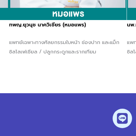
ทพญ.ยุวนุช นาควิเชียร (หมอแพร)
นพ.
แพทย์เฉพาะทางศัลยกรรมใบหน้า ช่องปาก และแม็ก
แพท
ซิลโลเฟเชียล / ปลูกกระดูกและรากเทียม
ซิล