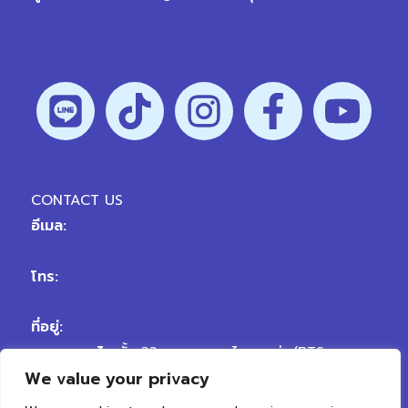
CONTACT US
อีเมล:
hellovertex@vplanetgroup.com
โทร:
02-109-9999
ที่อยู่:
สาขา พญาไท
ชั้น 33 อาคารพญาไทพลาซ่า (BTS
We value your privacy
พญาไท) ถนนพญาไท เขตราชเทวี กรุงเทพมหานคร
10400