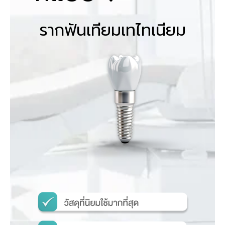
รากฟันเทียมเทไทเนียม