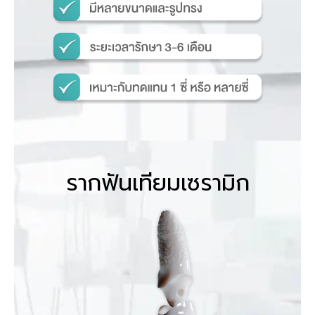
รากฟันเทียมเซรามิก