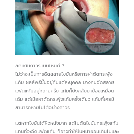
ลดแก้มถาวรแบบไหนดี ?
ไม่ว่าจะเป็นการฉีดสลายไขมันหรือการผ่าตัดกระพุ้ง
แก้ม ผลลัพธ์ขึ้นอยู่กับแต่ละบุคคล บางคนฉีดสลาย
แฟตแก้มอยู่หลายครั้ง แก้มก็ยังกลับมาป่องเหมือน
เดิม แต่เมื่อผ่าตัดกระพุ้งแก้มครั้งเดียว แก้มที่เคยมี
สามารถหายไปได้อย่างถาวร
แต่หากไขมันใต้ผิวหนังมาก แต่ไปตัดไขมันกระพุ้งแก้ม
แทนที่จะฉีดแฟตแก้ม ก็อาจทำให้ใบหน้าผอมเกินไปและ