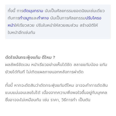
ทั้งนี้ การ
ตัดมุมกราม
นับเป็นศัลยกรรมยอดนิยมเช่นเดียว
กับการ
ทำจมูก
และ
ทำคาง
นับเป็นการศัลยกรรม
ปรับโครง
หน้า
ให้เรียวสวย ปรับใบหน้าให้สวยสมส่วน สร้างมิติให้
ใบหน้าอีกเช่นกัน
ตัดไขมันกระพุ้งแก้ม ดีไหม
?
ผลลัพธ์ชัดเจน หน้าเรียวอย่างเห็นได้ชัด สลายแก้มป่อง แก้ม
ย้วยได้ทันที ไม่เกิดแผลภายนอกหลังการผ่าตัด
ทั้งนี้ หากจะตัดสินว่าตัดกระพุ้งแก้มดีไหม อาจจะทำการตัดสิน
แบบแน่นอนเลยไม่ได้ เนื่องจากความพึงพอใจขึ้นอยู่กับบุคคล
ซึ่งอาจจะไม่เหมือนกัน เช่น ราคา, วิธีการทำ เป็นต้น