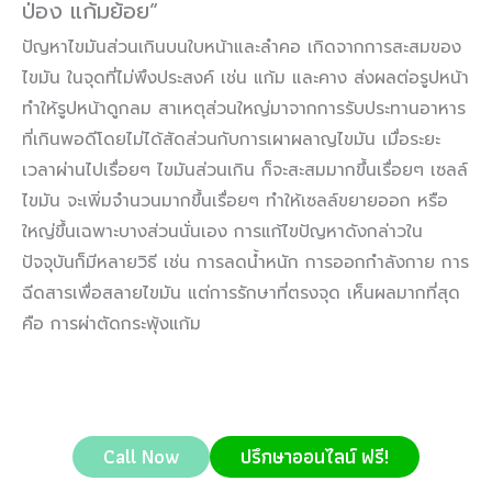
ป่อง แก้มย้อย”
ปัญหาไขมันส่วนเกินบนใบหน้าและลำคอ เกิดจากการสะสมของ
ไขมัน ในจุดที่ไม่พึงประสงค์ เช่น แก้ม และคาง ส่งผลต่อรูปหน้า
ทำให้รูปหน้าดูกลม สาเหตุส่วนใหญ่มาจากการรับประทานอาหาร
ที่เกินพอดีโดยไม่ได้สัดส่วนกับการเผาผลาญไขมัน เมื่อระยะ
เวลาผ่านไปเรื่อยๆ ไขมันส่วนเกิน ก็จะสะสมมากขึ้นเรื่อยๆ เซลล์
ไขมัน จะเพิ่มจำนวนมากขึ้นเรื่อยๆ ทำให้เซลล์ขยายออก หรือ
ใหญ่ขึ้นเฉพาะบางส่วนนั่นเอง การแก้ไขปัญหาดังกล่าวใน
ปัจจุบันก็มีหลายวิธี เช่น การลดน้ำหนัก การออกกำลังกาย การ
ฉีดสารเพื่อสลายไขมัน แต่การรักษาที่ตรงจุด เห็นผลมากที่สุด
คือ การผ่าตัดกระพุ้งแก้ม
Call Now
ปรึกษาออนไลน์ ฟรี!