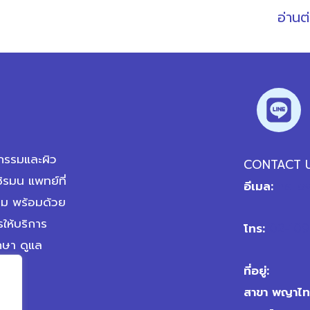
อ่านต
รรมและผิว
CONTACT 
ิรมน แพทย์ที่
อีเมล:
hello
รม พร้อมด้วย
ให้บริการ
โทร:
02-109
กษา ดูแล
ที่อยู่:
สาขา พญาไท