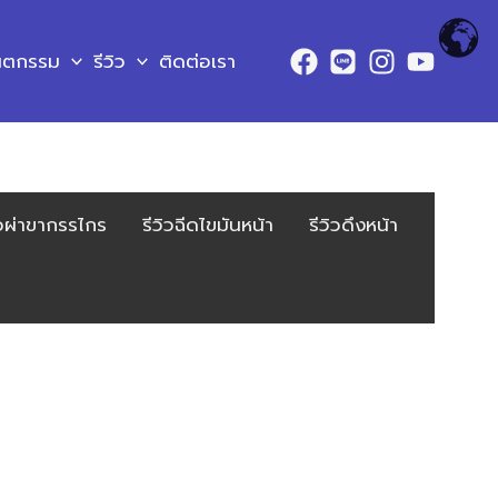
ันตกรรม
รีวิว
ติดต่อเรา
ิวผ่าขากรรไกร
รีวิวฉีดไขมันหน้า
รีวิวดึงหน้า