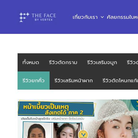
Skip
to
เกี่ยวกับเรา
ศัลยกรรมใบห
content
ทั้งหมด
รีวิวตัดกราม
รีวิวเสริมจมูก
รีวิว
รีวิวยกคิ้ว
รีวิวเสริมหน้าผาก
รีวิวตัดโหนกแก้