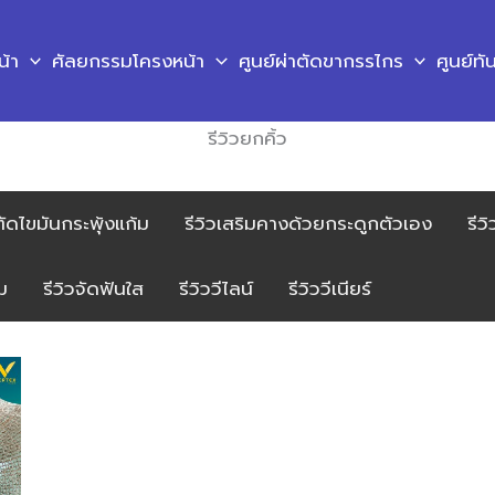
น้า
ศัลยกรรมโครงหน้า
ศูนย์ผ่าตัดขากรรไกร
ศูนย์ท
รีวิวยกคิ้ว
ตัดไขมันกระพุ้งแก้ม
รีวิวเสริมคางด้วยกระดูกตัวเอง
รีว
ม
รีวิวจัดฟันใส
รีวิววีไลน์
รีวิววีเนียร์