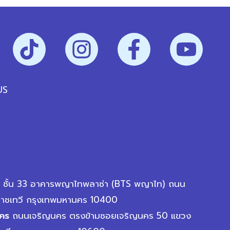
US
vertex@vplanetgroup.com
-9999
ชั้น 33 อาคารพญาไทพลาซ่า (BTS พญาไท) ถนน
าชเทวี กรุงเทพมหานคร 10400
นคร
ถนนเจริญนคร ตรงข้ามซอยเจริญนคร 50 แขวง