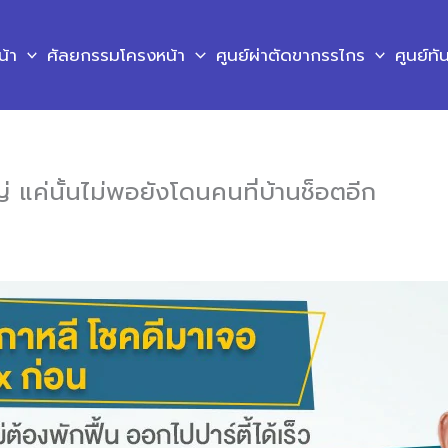
น้า
ศัลยกรรมโครงหน้า
ศูนย์ผ่าตัดขากรรไกร
ศูนย์ท
่ แค่นั้นไม่พอยังโดนคนที่บ้านช็อตอีก