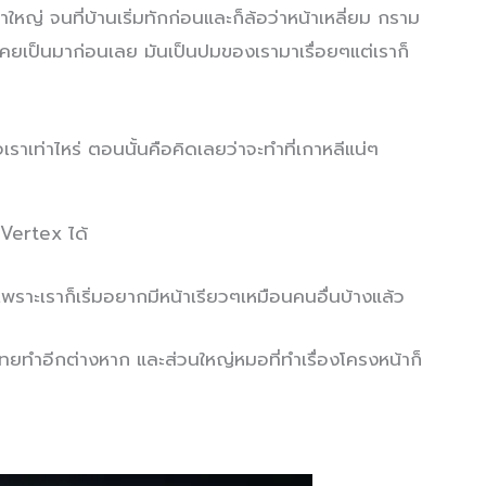
้าใหญ่ จนที่บ้านเริ่มทักก่อนและก็ล้อว่าหน้าเหลี่ยม กราม
ม่เคยเป็นมาก่อนเลย มันเป็นปมของเรามาเรื่อยๆแต่เราก็
เราเท่าไหร่ ตอนนั้นคือคิดเลยว่าจะทำที่เกาหลีแน่ๆ
 Vertex ได้
ราะเราก็เริ่มอยากมีหน้าเรียวๆเหมือนคนอื่นบ้างแล้ว
ทยทำอีกต่างหาก และส่วนใหญ่หมอที่ทำเรื่องโครงหน้าก็