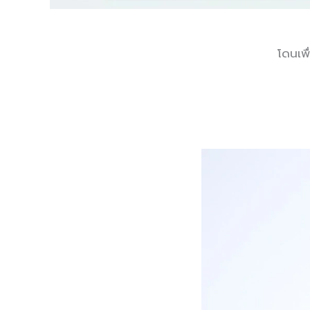
โดนเพื