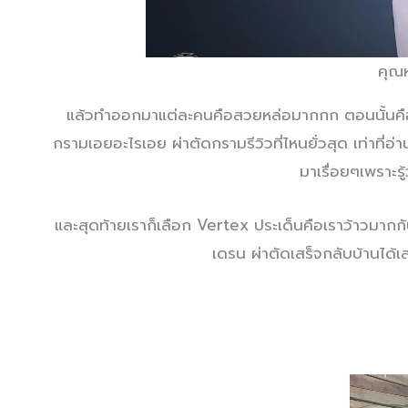
คุณห
แล้วทำออกมาแต่ละคนคือสวยหล่อมากกก ตอนนั้นคือฉันต้
กรามเอยอะไรเอย ผ่าตัดกรามรีวิวที่ไหนยั่วสุด เท่าที่อ่
มาเรื่อยๆเพราะร
และสุดท้ายเราก็เลือก Vertex ประเด็นคือเราว้าวมากกับก
เดรน ผ่าตัดเสร็จกลับบ้านได้