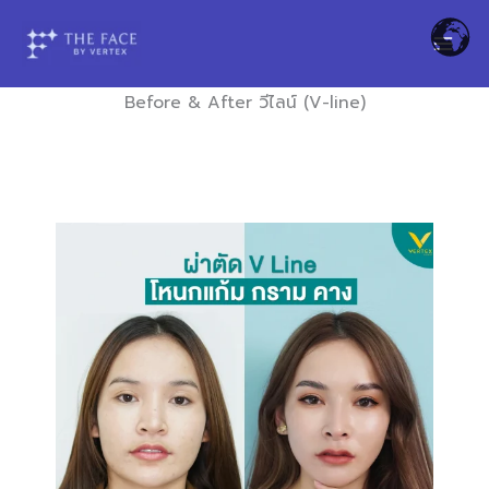
Skip
to
content
Before & After วีไลน์ (V-line)