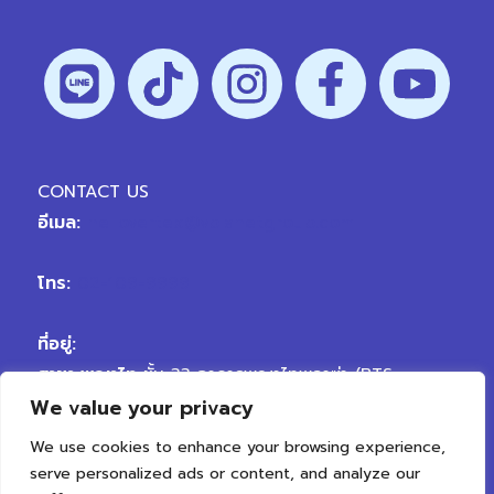
CONTACT US
อีเมล:
hellovertex@vplanetgroup.com
โทร:
02-109-9999
ที่อยู่:
สาขา พญาไท
ชั้น 33 อาคารพญาไทพลาซ่า (BTS
We value your privacy
พญาไท) ถนนพญาไท เขตราชเทวี กรุงเทพมหานคร
10400
We use cookies to enhance your browsing experience,
สาขา เจริญนคร
ถนนเจริญนคร ตรงข้ามซอยเจริญนคร
serve personalized ads or content, and analyze our