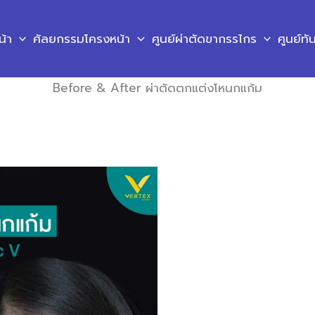
น้า
ศัลยกรรมโครงหน้า
ศูนย์ผ่าตัดขากรรไกร
ศูนย์ท
Before & After ผ่าตัดตกแต่งโหนกแก้ม