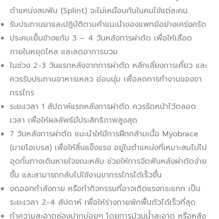
ตำแหน่งสบฟัน (Splint) จะไม่เหมือนกันในคนไข้แต่ละคน
รับประทานยาและปฏิบัติตามคำแนะนำของแพทย์อย่างเคร่งครัด
ประคบเย็นข้างแก้ม 3 – 4 วันหลังการผ่าตัด เพื่อให้เลือด
ภายในหยุดไหล และลดอาการบวม
ในช่วง 2-3 วันแรกหลังจากการผ่าตัด หลีกเลี่ยงการเคี้ยว และ
ควรรับประทานอาหารเหลว อ่อนนุ่ม เพื่อลดการทำงานของขา
กรรไกร
ระยะเวลา 1 สัปดาห์แรกหลังการผ่าตัด ควรรัดหน้าไว้ตลอด
เวลา เพื่อให้ผลลัพธ์มีประสิทธิภาพสูงสุด
7 วันหลังการผ่าตัด แนะนำให้มีการฝึกกล้ามเนื้อ Myobrace
(มายโอเบรส) เพื่อให้ลิ้นแข็งแรง อยู่ในตำแหน่งที่เหมาะสมไม่ไป
อุดกั้นทางเดินหายใจขณะหลับ ช่วยให้การจัดฟันหลังผ่าตัดง่าย
ขึ้น และสามารถกลับไปใช้งานขากรรไกรได้เร็วขึ้น
งดออกกำลังกาย หรือทำกิจกรรมที่อาจเกิดแรงกระแทก เป็น
ระยะเวลา 2-4 สัปดาห์ เพื่อให้ร่างกายพักฟื้นตัวได้เร็วที่สุด
ทำความสะอาดช่องปากบ่อยๆ โดยการบ้วนน้ำสะอาด หรือหลัง