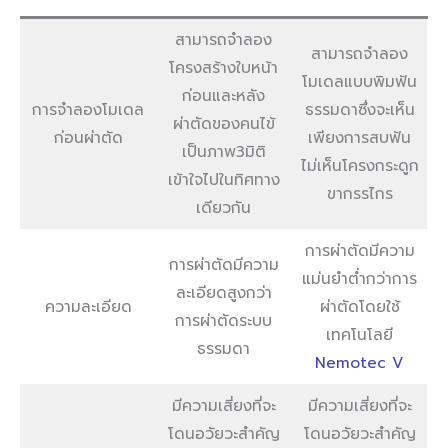
สามารถจำลอง
สามารถจำลอง
โครงสร้างใบหน้า
โมเดลแบบพิมฟัน
ก่อนและหลัง
การจำลองโมเดล
ธรรมดาซึ่งจะเห็น
ผ่าตัดของคนไข้
ก่อนผ่าตัด
เพียงการสบฟัน
เป็นภาพ3มิติ
ไม่เห็นโครงกระดูก
เข้าใจไปในทิศทาง
ขากรรไกร
เดียวกัน
การผ่าตัดมีความ
การผ่าตัดมีความ
แม่นยำต่ำกว่าการ
ละเอียดสูงกว่า
ความละเอียด
ผ่าตัดโดยใช้
การผ่าตัดระบบ
เทคโนโลยี
ธรรมดา
Nemotec V
มีความเสี่ยงที่จะ
มีความเสี่ยงที่จะ
โดนอวัยวะสำคัญ
โดนอวัยวะสำคัญ