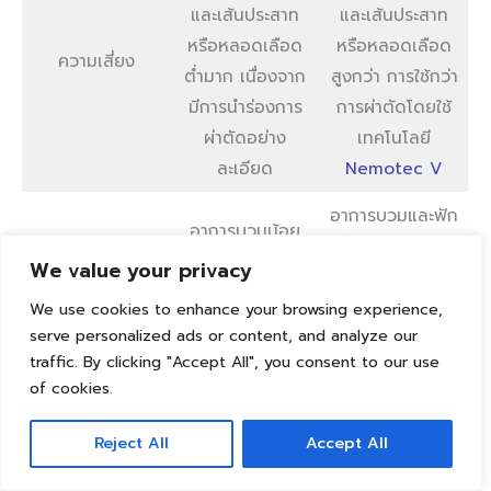
และเส้นประสาท
และเส้นประสาท
หรือหลอดเลือด
หรือหลอดเลือด
ความเสี่ยง
ต่ำมาก เนื่องจาก
สูงกว่า การใช้กว่า
มีการนำร่องการ
การผ่าตัดโดยใช้
ผ่าตัดอย่าง
เทคโนโลยี
ละเอียด
Nemotec V
อาการบวมและฟัก
อาการบวมน้อย
ฟื้นมากกว่าการ
อาการบวม และ
และฟักฟื้นไวกว่า
We value your privacy
ผ่าตัดโดยใช้
การพักฟื้น
การผ่าตัดระบบ
เทคโนโลยี
We use cookies to enhance your browsing experience,
ธรรมดา
serve personalized ads or content, and analyze our
Nemotec V
traffic. By clicking "Accept All", you consent to our use
of cookies.
Reject All
Accept All
การทำงานของ เทคโนโลยี Nemotec V คือ สามารถจำลอง
โครงสร้างใบหน้าหลังผ่าตัดของคนไข้ ก่อนเข้ารับการผ่าตัด