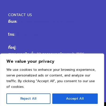
CONTACT US
อีเมล:
hellovertex@vplanetgroup.com
โทร:
02-109-9999
ที่อยู่:
สาขา พญาไท
ชั้น 33 อาคารพญาไทพลาซ่า (BTS
We value your privacy
พญาไท) ถนนพญาไท เขตราชเทวี กรุงเทพมหานคร
10400
We use cookies to enhance your browsing experience,
สาขา เจริญนคร
ถนนเจริญนคร ตรงข้ามซอยเจริญนคร
serve personalized ads or content, and analyze our
50 แขวงสำเหร่ เขตธนบุรี กรุงเทพมหานคร 10600
traffic. By clicking "Accept All", you consent to our use
of cookies.
Reject All
Accept All
Copyright © 2026 Vertex Clinic | All Rights Reserved