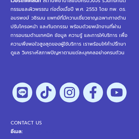
เวอร์เทคคลินิก
สถานพยาบาลแบบครบวงจร รวมทั้งทันต
กรรมและผิวพรรณ ก่อตั้งเมื่อปี พ.ศ. 2553 โดย ทพ. ดร.
อมรพงษ์ วชิรมน แพทย์ที่มีความเชี่ยวชาญเฉพาะทางด้าน
ปรับโครงหน้า และทันตกรรม พร้อมด้วยพนักงานที่ผ่าน
การอบรมด้านเทคนิค ข้อมูล ความรู้ และการให้บริการ เพื่อ
ความพึงพอใจสูงสุดของผู้ใช้บริการ เราพร้อมให้คำปรึกษา
ดูแล วิเคราะห์สภาพปัญหาตามแต่ละบุคคลอย่างครบถ้วน
CONTACT US
อีเมล:
hellovertex@vplanetgroup.com