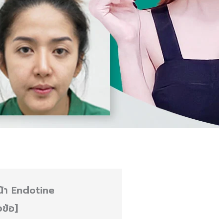
น้า
Endotine
วข้อ]