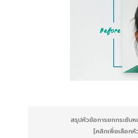
สรุปหัวข้อการยกกระชับห
[คลิกเพื่อเลือกหั