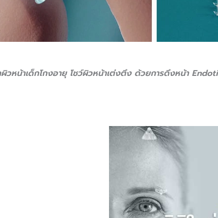
ผิวหน้า
เด็กโกงอายุ โชว์ผิวหน้าเต่งตึง ด้วยการดึงหน้า
Endot