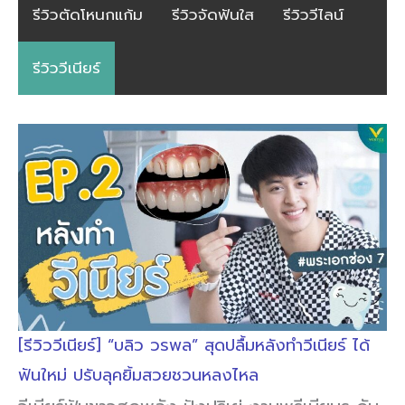
รีวิวตัดโหนกแก้ม
รีวิวจัดฟันใส
รีวิววีไลน์
รีวิววีเนียร์
[รีวิววีเนียร์] “บลิว วรพล” สุดปลื้มหลังทำวีเนียร์ ได้
ฟันใหม่ ปรับลุคยิ้มสวยชวนหลงไหล