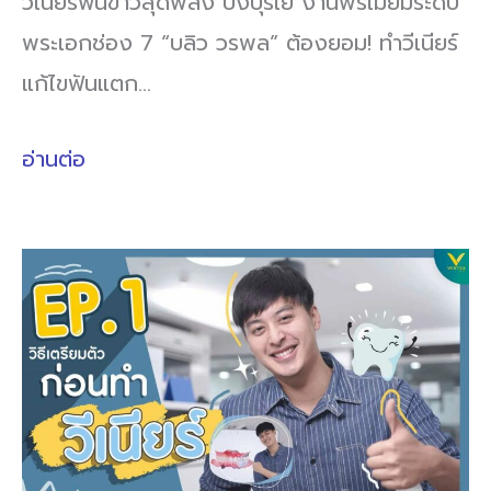
วีเนียร์ฟันขาวสุดพลัง ปังปุริเย่ งานพรีเมียมระดับ
พระเอกช่อง 7 “บลิว วรพล” ต้องยอม! ทำวีเนียร์
แก้ไขฟันแตก…
อ่านต่อ