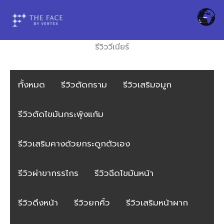
Skip
to
content
รีวิววีเนียร์
ทั้งหมด
รีวิวตัดกราม
รีวิวเสริมจมูก
รีวิวตัดไขมันกระพุ้งแก้ม
รีวิวเสริมคางด้วยกระดูกตัวเอง
รีวิวผ่าขากรรไกร
รีวิวฉีดไขมันหน้า
รีวิวดึงหน้า
รีวิวยกคิ้ว
รีวิวเสริมหน้าผาก