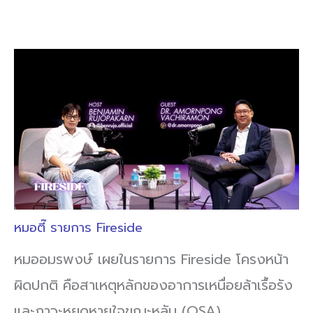
หมอตี๊ รายการ Fireside
หมออมรพงษ์ เผยในรายการ Fireside โครงหน้า
ผิดปกติ คือสาเหตุหลักของอาการเหนื่อยล้าเรื้อรัง
และภาวะหยุดหายใจขณะหลับ (OSA)