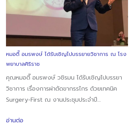
หมอตี๊ อมรพงษ์ ได้รับเชิญไปบรรยายวิชาการ ณ โรง
พยาบาลศิริราช
คุณหมอตี๊ อมรพงษ์ วชิรมน ได้รับเชิญไปบรรยา
วิชาการ เรื่องการผ่าตัดขากรรไกร ด้วยเทคนิค
Surgery-First ณ งานประชุมประจำปี…
อ่านต่อ