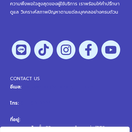
ความพึงพอใจสูงสุดของผู้ใช้บริการ เราพร้อมให้คำปรึกษา
ดูแล วิเคราะห์สภาพปัญหาตามแต่ละบุคคลอย่างครบถ้วน
CONTACT US
อีเมล:
hellovertex@vplanetgroup.com
โทร:
02-109-9999
ที่อยู่:
สาขา พญาไท
ชั้น 33 อาคารพญาไทพลาซ่า (BTS