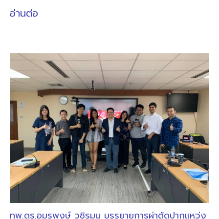
อ่านต่อ
ทพ.ดร.อมรพงษ์ วชิรมน บรรยายการผ่าตัดปากแหว่ง