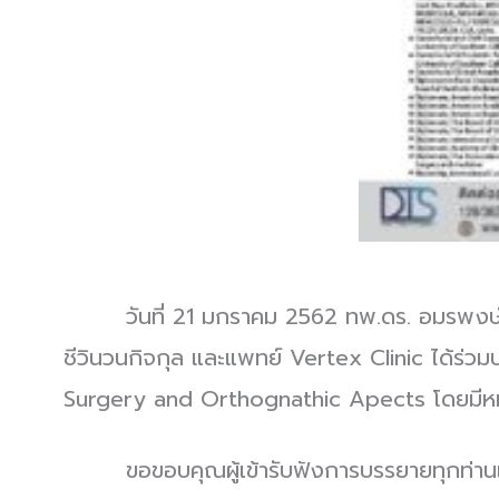
วันที่ 21 มกราคม 2562 ทพ.ดร. อมรพงษ์ วชิร
ชีวินวนกิจกุล และแพทย์ Vertex Clinic ได้ร
Surgery and Orthognathic Apects โดยมีหม
ขอขอบคุณผู้เข้ารับฟังการบรรยายทุกท่านและผู