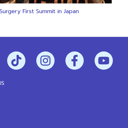
Surgery First Summit in Japan
US
vertex@vplanetgroup.com
-9999