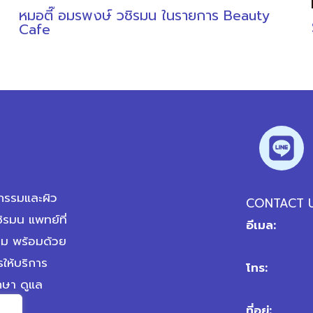
หมอตี๊ อมรพงษ์ วชิรมน ในรายการ Beauty
Cafe
รรมและผิว
CONTACT 
ิรมน แพทย์ที่
อีเมล:
hello
รม พร้อมด้วย
ให้บริการ
โทร:
02-109
กษา ดูแล
ที่อยู่: