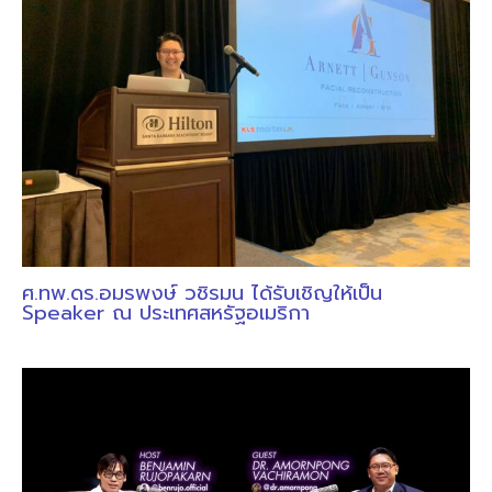
ศ.ทพ.ดร.อมรพงษ์ วชิรมน ได้รับเชิญให้เป็น
Speaker ณ ประเทศสหรัฐอเมริกา