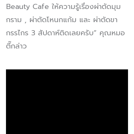
Beauty Cafe ให้ความรู้เรื่องผ่าตัดมุม
กราม , ผ่าตัดโหนกแก้ม และ ผ่าตัดขา
กรรไกร 3 สัปดาห์ติดเลยครับ” คุณหมอ
ตี๊กล่าว