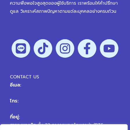
ความพึงพอใจสูงสุดของผู้ใช้บริการ เราพร้อมให้คำปรึกษา
ดูแล วิเคราะห์สภาพปัญหาตามแต่ละบุคคลอย่างครบถ้วน
CONTACT US
อีเมล:
hellovertex@vplanetgroup.com
โทร:
02-109-9999
ที่อยู่:
สาขา พญาไท
ชั้น 33 อาคารพญาไทพลาซ่า (BTS