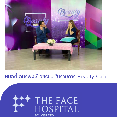
หมอตี๊ อมรพงษ์ วชิรมน ในรายการ Beauty Cafe