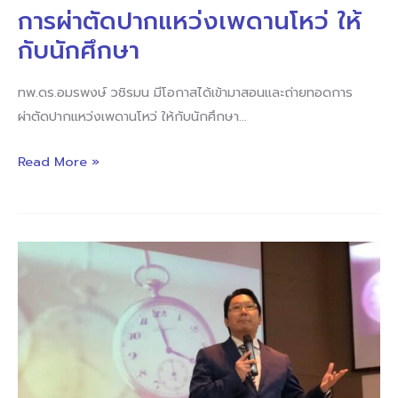
นักศึกษา
การผ่าตัดปากแหว่งเพดานโหว่ ให้
กับนักศึกษา
ทพ.ดร.อมรพงษ์ วชิรมน มีโอกาสได้เข้ามาสอนและถ่ายทอดการ
ผ่าตัดปากแหว่งเพดานโหว่ ให้กับนักศึกษา…
Read More »
หมอ
ตี๊
อม
รพงษ์
ได้
รับ
เชิญ