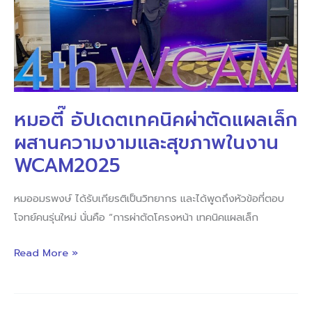
เล็ก
ผสาน
ความ
งาม
และ
สุขภาพ
หมอตี๊ อัปเดตเทคนิคผ่าตัดแผลเล็ก
ใน
ผสานความงามและสุขภาพในงาน
งาน
WCAM2025
WCAM2025
หมออมรพงษ์ ได้รับเกียรติเป็นวิทยากร และได้พูดถึงหัวข้อที่ตอบ
โจทย์คนรุ่นใหม่ นั่นคือ “การผ่าตัดโครงหน้า เทคนิคแผลเล็ก
Read More »