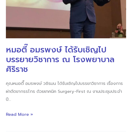
ไป
บรรยาย
วิชาการ
ณ
โรง
หมอตี๊ อมรพงษ์ ได้รับเชิญไป
พยาบาล
ศิริราช
บรรยายวิชาการ ณ โรงพยาบาล
ศิริราช
คุณหมอตี๊ อมรพงษ์ วชิรมน ได้รับเชิญไปบรรยาวิชาการ เรื่องการ
ผ่าตัดขากรรไกร ด้วยเทคนิค Surgery-First ณ งานประชุมประจำ
ปี…
Read More »