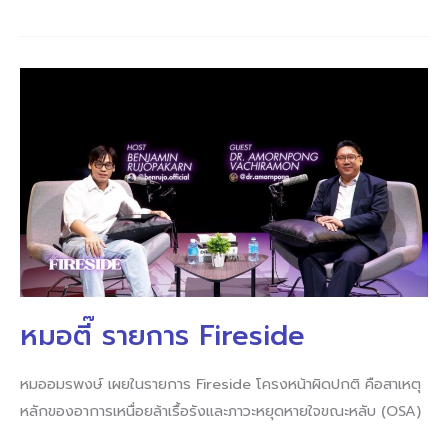
หมอ
ตี๊
รายการ
Fireside
หมอตี๊ รายการ Fireside
หมออมรพงษ์ เผยในรายการ Fireside โครงหน้าผิดปกติ คือสาเหตุ
หลักของอาการเหนื่อยล้าเรื้อรังและภาวะหยุดหายใจขณะหลับ (OSA)