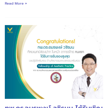
Read More »
ทพ.ดร.อม
รพงษ์
วชิร
มน
ได้
รับ
เชิญ
ให้
เป็น
วิทยากร
บรรยาย
ความ
รู้