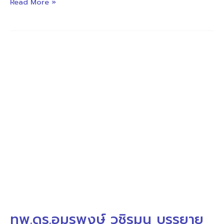
Read More »
ทพ.ดร.อม
รพงษ์
วชิร
มน
บรรยาย
การ
ผ่าตัด
ปาก
แหว่ง
เพดาน
โหว่
ให้
ทพ.ดร.อมรพงษ์ วชิรมน บรรยาย
กับ