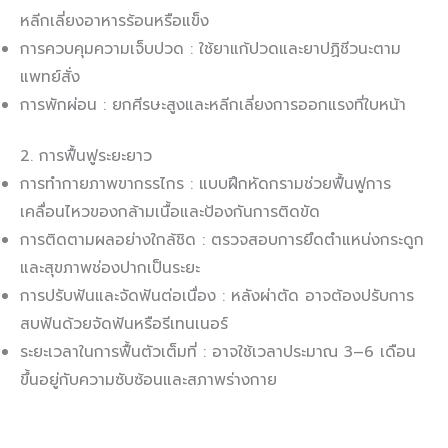
หลีกเลี่ยงอาหารร้อนหรือแข็ง
การควบคุมความเจ็บปวด : ใช้ยาแก้ปวดและยาปฏิชีวนะตาม
แพทย์สั่ง
การพักผ่อน : ยกศีรษะสูงและหลีกเลี่ยงการออกแรงที่ใบหน้า
2. การฟื้นฟูระยะยาว
การทำกายภาพขากรรไกร : แบบฝึกหัดกรามช่วยฟื้นฟูการ
เคลื่อนไหวของกล้ามเนื้อและป้องกันการติดขัด
การติดตามผลอย่างใกล้ชิด : ตรวจสอบการยึดตำแหน่งกระดูก
และสุขภาพช่องปากเป็นระยะ
การปรับฟันและจัดฟันต่อเนื่อง : หลังผ่าตัด อาจต้องปรับการ
สบฟันด้วยจัดฟันหรือรีเทนเนอร์
ระยะเวลาในการฟื้นตัวเต็มที่ : อาจใช้เวลาประมาณ 3–6 เดือน
ขึ้นอยู่กับความซับซ้อนและสภาพร่างกาย