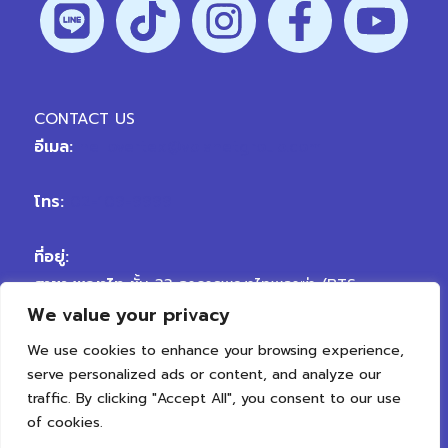
CONTACT US
อีเมล:
hellovertex@vplanetgroup.com
โทร:
02-109-9999
ที่อยู่:
สาขา พญาไท
ชั้น 33 อาคารพญาไทพลาซ่า (BTS
We value your privacy
พญาไท) ถนนพญาไท เขตราชเทวี กรุงเทพมหานคร
10400
We use cookies to enhance your browsing experience,
สาขา เจริญนคร
ถนนเจริญนคร ตรงข้ามซอยเจริญนคร
serve personalized ads or content, and analyze our
50 แขวงสำเหร่ เขตธนบุรี กรุงเทพมหานคร 10600
traffic. By clicking "Accept All", you consent to our use
of cookies.