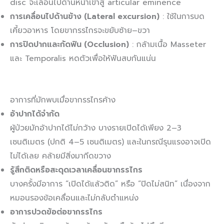
disc จะเลื่อนไปด้านหน้าเข้าสู่ articular eminence
การเคลื่อนไปด้านข้าง (Lateral excursion)
: ใช้ในการบด
เคี้ยวอาหาร โดยขากรรไกรจะขยับซ้าย–ขวา
การปิดปากและกัดฟัน (Occlusion)
: กล้ามเนื้อ Masseter
และ Temporalis หดตัวเพื่อให้ฟันสบกันแน่น
อาการที่มักพบเมื่อขากรรไกรค้าง
อ้าปากได้จำกัด
ผู้ป่วยมักอ้าปากได้ไม่กว้าง บางรายเปิดได้เพียง 2–3
เซนติเมตร (ปกติ 4–5 เซนติเมตร) และในกรณีรุนแรงอาจเปิด
ไม่ได้เลย คล้ายมีสิ่งมากีดขวาง
รู้สึกติดหรือสะดุดเวลาเคลื่อนขากรรไกร
บางครั้งมีอาการ “เปิดได้แล้วติด” หรือ “ปิดไม่สนิท” เนื่องจาก
หมอนรองข้อเคลื่อนและไม่กลับตำแหน่ง
อาการปวดข้อต่อขากรรไกร