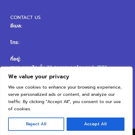
CONTACT US
อีเมล:
hellovertex@vplanetgroup.com
โทร:
02-109-9999
ที่อยู่:
สาขา พญาไท
ชั้น 33 อาคารพญาไทพลาซ่า (BTS
We value your privacy
พญาไท) ถนนพญาไท เขตราชเทวี กรุงเทพมหานคร
10400
We use cookies to enhance your browsing experience,
สาขา เจริญนคร
ถนนเจริญนคร ตรงข้ามซอยเจริญนคร
serve personalized ads or content, and analyze our
50 แขวงสำเหร่ เขตธนบุรี กรุงเทพมหานคร 10600
traffic. By clicking "Accept All", you consent to our use
of cookies.
Reject All
Accept All
Copyright © 2026 Vertex Clinic | All Rights Reserved