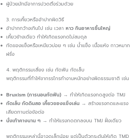
ผู้ป่วยมักมีอาการปวดตึงร่วมด้วย
3. การเคี้ยวหรืออ้าปากผิดวิธี
อ้าปากกว้างเกินไป เช่น เวลา
หาว กินอาหารชิ้นใหญ่
เคี้ยวข้างเดียว ทำให้เกิดแรงกดไม่สมดุล
กัดของแข็งหรือเหนียวบ่อย ๆ เช่น น้ำแข็ง เนื้อแห้ง กาวหมาก
ฝรั่ง
4. พฤติกรรมเสี่ยง เช่น กัดฟัน กัดเล็บ
พฤติกรรมที่ทำให้ขากรรไกรทำงานหนักอย่างผิดธรรมชาติ เช่น
Bruxism (การนอนกัดฟัน)
→ ทำให้เกิดแรงกดสูงต่อ TMJ
กัดเล็บ กัดดินสอ เคี้ยวของแข็งเล่น
→ สร้างแรงกดและแรง
เสียดทานต่อข้อต่อ
นั่งเท้าคางนาน ๆ
→ ทำให้แรงกดตกลงบน TMJ ฝั่งเดียว
พฤติกรรมเหล่านี้อาจดูเล็กน้อย แต่เป็นตัวกระตุ้นให้เกิด TMD