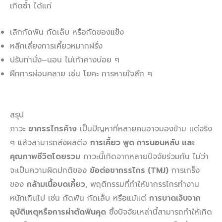
เกิดซ้ำ ได้แก่
เลิกกัดฟัน กัดเล็บ หรือกัดของแข็ง
หลีกเลี่ยงการเคี้ยวหมากฝรั่ง
ปรับท่านั่ง–นอน ไม่เท้าคางบ่อย ๆ
ฝึกการผ่อนคลาย เช่น โยคะ การหายใจลึก ๆ
สรุป
ภาวะ
ขากรรไกรค้าง
เป็นปัญหาที่หลายคนอาจมองข้าม แต่จริง
ๆ แล้วสามารถส่งผลต่อ
การเคี้ยว พูด การนอนหลับ และ
คุณภาพชีวิตโดยรวม
ภาวะนี้เกิดจากหลายปัจจัยร่วมกัน ไม่ว่า
จะเป็นความผิดปกติของ
ข้อต่อขากรรไกร (TMJ)
การเกร็ง
ของ
กล้ามเนื้อบดเคี้ยว
, พฤติกรรมที่ทำให้ขากรรไกรทำงาน
หนักเกินไป เช่น กัดฟัน กัดเล็บ หรือแม้แต่
การบาดเจ็บจาก
อุบัติเหตุหรือการผ่าตัดฟันคุด
ซึ่งปัจจัยเหล่านี้สามารถทำให้เกิด