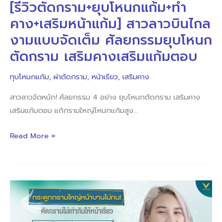
[รีวิวตัดกราม+ยุบโหนกแก้ม+ทำ
ลาว
คาง+เสริมหน้าแก้ม] สาวลาวบินไกล
บิน
งามแบบจัดเต็ม ศัลยกรรมยุบโหนก
ไกล
งาม
ตัดกราม เสริมคางเสริมแก้มตอบ
แบบ
จัด
ทุบโหนกแก้ม
,
ผ่าตัดกราม
,
หน้าเรียว
,
เสริมคาง
เต็ม
สาวลาวจัดหนัก! ศัลยกรรม 4 อย่าง ยุบโหนกตัดกราม เสริมคาง
ศัลยกรรม
เสริมแก้มตอบ แก้กรามใหญ่โหนกแก้มสูง…
ยุบ
โหนก
Read More »
ตัด
กราม
เสริม
คาง
กระดูก
เสริม
กราม
แก้ม
ใหญ่