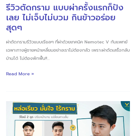
รีวิวตัดกราม แบบผ่าครั้งแรกก็ปัง
เลย
เลย ไม่เจ็บไม่บวม กินข้าวอร่อย
ไม่
สุดๆ
เจ็บ
ไม่
บวม
ผ่าตัดกรามรีวิวแบบเรียลๆ ที่ผ่าด้วยเทคนิค Nemotec V กับแพทย์
กิน
เฉพาะทางผู้ชายหน้าเหลี่ยมอย่างเราไม่ต้องกลัว เพราะผ่าตัดเสร็จกลับ
ข้าว
บ้านได้ ไม่ต้องพักฟื้น!!…
อร่อย
สุดๆ
Read More »
[รีวิว
ตัด
กราม+เสริม
คาง+ตัด