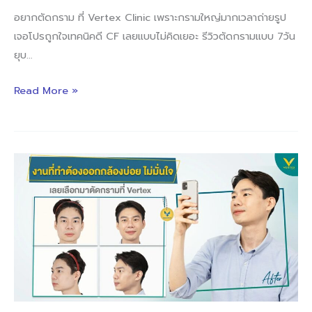
เลย
อยากตัดกราม ที่ Vertex Clinic เพราะกรามใหญ่มากเวลาถ่ายรูป
จัด
เจอโปรถูกใจเทคนิคดี CF เลยแบบไม่คิดเยอะ รีวิวตัดกรามแบบ 7วัน
ชุด
ยุบ…
ใหญ่
ตัด
Read More »
กราม
สะ
เลย
รีวิว
ตัด
กราม
แบบ
ผ่า
ครั้ง
แรก
ก็
ปัง