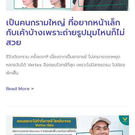
เล็ก
กับ
เป็นคนกรามใหญ่ ที่อยากหน้าเล็ก
เค้า
กับเค้าบ้างเพราะถ่ายรูปมุมไหนก็ไม่
บ้าง
สวย
เพราะ
ถ่าย
รูป
รีวิวตัดกราม ครั้งแรก!! เนื่องจากเป็นอาจารย์ ไม่สามารถลาหยุด
มุม
หลายวันได้ Vertex จึงตอบโจทย์ที่สุด เพราะไม่มีสายเดรน ไม่ต้อง
ไหน
พักฟื้น
ก็
ไม่
Read More »
สวย
โดน
เพื่อน