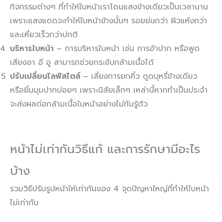
กิจกรรมต่างๆ ที่ทำให้ใบหน้าเราโดนแสงข้างเดียวเป็นเวลานาน
เพราะแสงแดดจะทำให้ใบหน้าข้างนั้นๆ รอยย่นกว่า ผิวแห้งกว่า
และเหี่ยวเร็วกว่าปกติ
บริหารใบหน้า
– การบริหารใบหน้า เช่น การอ้าปาก หรือพูด
เสียงอา อี อู สามารถช่วยกระชับกล้ามเนื้อได้
ปรับเปลี่ยนไลฟ์สไตล์
– เลี่ยงการยกคิ้ว ดูดบุหรี่ข้างเดียว
หรือยิ้มมุมปากบ่อยๆ เพราะนิสัยเล็กๆ เหล่านี้หากทำเป็นประจำ
จะส่งผลต่อกล้ามเนื้อใบหน้าอย่างไม่ทันรู้ตัว
หน้าไม่เท่ากันวิธีแก้ และการรักษามีอะไร
บ้าง
รวมวิธีปรับรูปหน้าให้เท่ากันของ 4 จุดปัญหาใหญ่ที่ทำให้ใบหน้า
ไม่เท่ากัน