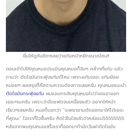
ยิ้มให้ดูกันชัดๆเลยว่าแก้มหน้าหยิกขนาดไหน!!
ตอนเข้าไปให้คุณหมอประเมินคุณหมอก็จับๆ คลำๆที่แก้ม แล้ว
ถามว่า ตัดไขมันกระพุ้งแก้มดีไหม เพราะแก้มเยอะ แก้มย้อย
หน่อยๆ ผลสรุปก็คือตามความต้องการเลยครับ คุณหมอแนะนำ
ตัดไขมันกระพุ้งแก้ม
ผมแอบกระซิบคุณหมอไปว่าขอเอาออก
เยอะๆนะครับ เพราะว่าฉีดแฟตจนเหนื่อยแล้ว อยากให้หน้า
เรียวๆเลยครับ หมอก็บอกว่า “จะพยายามตัดออกมาให้ได้เยอะ
ที่สุดนะ” ไอเราก็ใจชื้นครับ คิดไว้ในใจแล้วว่าหล่อแน่55555555
หลังจากพบคุณหมอเสร็จเราก็ออกมาทำนัดวันผ่าตัดไขมัน