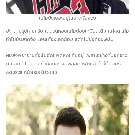
แก้มยังเยอะอยู่เลย จะร้องงง
อ่ะ! ตามรูปเลยครับ เล่นจนหอบแก้มย้อยเหมือนเดิม แค่ลดแก้ม
ทำไมมันยากจัง แอบเคืองเล็กน้อย แต่ก็ไม่ย่อท้อนะครับ
ผมยังพยายามที่จะไปฉีดแฟตลดแก้มอยู่ เพราะอย่างที่บอกข้าง
ต้นเลยว่าไม่อยากทำศัลยกรรม พอฉีดแฟตแล้วก็ดีขึ้นนะครับ
ลดจริง!! หน้าเริ่มเรียวแล้ว