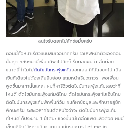
สนใจรับดอกไม่สักช่อมั้ยครับ
ตอนนี้คือหน้าเรียวแบบสมใจอยากครับ ไอเลิฟหน้าตัวเองตอน
นั้นสุด หลังๆมานี่เพื่อนที่พาไปฉีดก็เริ่มบอกผมว่า ฉีดบ่อย
ขนาดนี้ทำไมไม่
ตัดไขมันกระพุ้งแก้ม
ออกเลย ให้มันจบๆไป เสีย
เงินทีเดียวไม่ต้องเสียยิบย่อย แถมหน้าเรียวถาวร พอเพื่อน
พูดขึ้นมาเท่านั้นแหละ ผมก็หารีวิวตัดไขมันกระพุ้งแก้มเลยว่าที่
ไหนดี ตัดไขมันกระพุ้งแก้มดีไหม ตัดไขมันกระพุ้งแก้มเจ็บไหม
ตัดไขมันกระพุ้งแก้มพักฟื้นกี่วัน ผมก็หาข้อมูลและศึกษาอยู่ซัก
พักนะครับ ระยะเวลาก่อนตัดสินใจว่าจะ ตัดไขมันกระพุ้งแก้ม
ที่ไหนดี ก็ประมาน 1 ปีได้นะ ช่วงนั้นไม่ได้ฉีดแฟตแล้วด้วย ผมมี
เล็งคลินิกไว้หลายที่นะ แต่ตอนนั้นรายการ Let me in