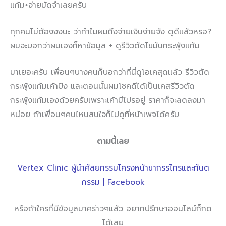
แก้ม+จ่ายมัดจำเลยครับ
ทุกคนไม่ต้องงงนะ ว่าทำไมผมถึงจ่ายเงินง่ายจัง ดูดีแล้วหรอ?
ผมจะบอกว่าผมเองก็หาข้อมูล + ดูรีวิวตัดไขมันกระพุ้งแก้ม
มาเยอะครับ เพื่อนๆบางคนก็บอกว่าที่นี่ดูโอเคสุดแล้ว รีวิวตัด
กระพุ้งแก้มเค้าปัง และตอนนั้นผมโชคดีได้เป็นเคสรีวิวตัด
กระพุ้งแก้มเองด้วยครับเพราะเค้ามีโปรอยู่ ราคาก็จะลดลงมา
หน่อย ถ้าเพื่อนๆคนไหนสนใจก็ไปดูที่หน้าเพจได้ครับ
ตามนี้เลย
Vertex Clinic ผู้นำศัลยกรรมโครงหน้าขากรรไกรและทันต
กรรม | Facebook
หรือถ้าใครที่มีข้อมูลมาคร่าวๆแล้ว อยากปรึกษาออนไลน์ก็กด
ได้เลย