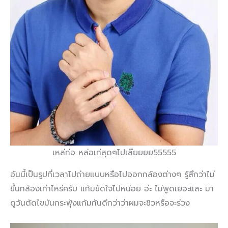
เหล่ท่อ หล่อเท่สุดๆไปเล๊ยยยย55555
อันนี้เป็นรูปที่เวลาไปถ่ายแบบหรือไปออกกล้องต่างๆ รู้สึกว่าไม่
ขึ้นกล้องเท่าไหร่ครับ แก้มขัดใจไปหน่อย อ่ะ ไม่พูดเยอะและ มา
ดูวันตัดไขมันกระพุ้งแก้มกันดีกว่าว่าผมจะชิวหรือจะร่วง