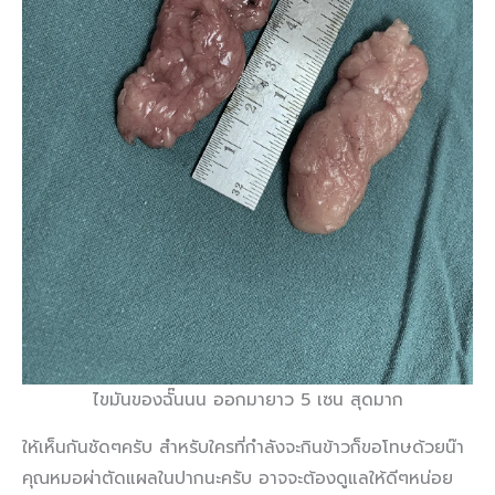
ไขมันของฉั๊นนน ออกมายาว 5 เซน สุดมาก
ให้เห็นกันชัดๆครับ สำหรับใครที่กำลังจะกินข้าวก็ขอโทษด้วยน๊า
คุณหมอผ่าตัดแผลในปากนะครับ อาจจะต้องดูแลให้ดีๆหน่อย