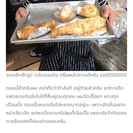
แถมอีกสักรูป จะรับขนมปัง หรือผมไปทานดีครับ แฮร่5555555
ตอนนี้สำหรับผม หน้าถือว่ากำลังดี อยู่ตัวแล้วครับ แต่การฉีด
แฟตลดแก้มมันไม่มีที่สิ้นสุดนะทุกคน ผมฉีดเรื่อยๆ แทบทุก
เดือนมั้ง ตอนนั้นหมดเงินไปหลายบาทอยู่นะ เพราะอัดอั้นอยาก
หน้าเรียวจัด แต่พอฉีดนานๆไปผมก็เริ่มเบื่อ เพราะข้อจำกัดของ
การฉีดแฟตก็ค่อนข้างเยอะครับ