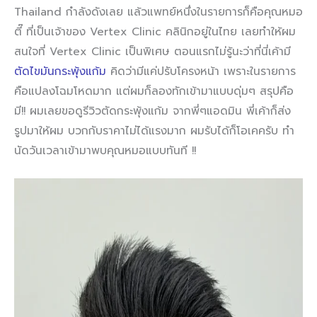
Thailand กำลังดังเลย แล้วแพทย์หนึ่งในรายการก็คือคุณหมอ
ตี๊ ที่เป็นเจ้าของ Vertex Clinic คลินิกอยู่ในไทย เลยทำให้ผม
สนใจที่ Vertex Clinic เป็นพิเศษ ตอนแรกไม่รู้นะว่าที่นี่เค้ามี
ตัดไขมันกระพุ้งแก้ม
คิดว่ามีแค่ปรับโครงหน้า เพราะในรายการ
คือแปลงโฉมโหดมาก แต่ผมก็ลองทักเข้ามาแบบดุ่มๆ สรุปคือ
มี!! ผมเลยขอดูรีวิวตัดกระพุ้งแก้ม จากพี่ๆแอดมิน พี่เค้าก็ส่ง
รูปมาให้ผม บวกกับราคาไม่ได้แรงมาก ผมรับได้ก็โอเคครับ ทำ
นัดวันเวลาเข้ามาพบคุณหมอแบบทันที !!