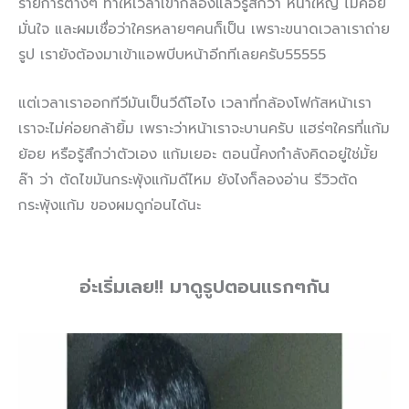
รายการต่างๆ ทำให้เวลาเข้ากล้องแล้วรู้สึกว่า หน้าใหญ่ ไม่ค่อย
มั่นใจ และผมเชื่อว่าใครหลายๆคนก็เป็น เพราะขนาดเวลาเราถ่าย
รูป เรายังต้องมาเข้าแอพบีบหน้าอีกทีเลยครับ55555
แต่เวลาเราออกทีวีมันเป็นวีดีโอไง เวลาที่กล้องโฟกัสหน้าเรา
เราจะไม่ค่อยกล้ายิ้ม เพราะว่าหน้าเราจะบานครับ แฮร่ๆใครที่แก้ม
ย้อย หรือรู้สึกว่าตัวเอง แก้มเยอะ ตอนนี้คงกำลังคิดอยู่ใช่มั้ย
ล๊า ว่า ตัดไขมันกระพุ้งแก้มดีไหม ยังไงก็ลองอ่าน รีวิวตัด
กระพุ้งแก้ม ของผมดูก่อนได้นะ
อ่ะเริ่มเลย!! มาดูรูปตอนแรกๆกัน