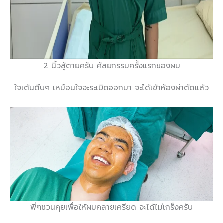
2 นิ้วสู้ตายครับ ศัลยกรรมครั้งแรกของผม
ใจเต้นตึบๆ เหมือนใจจะระเบิดออกมา จะได้เข้าห้องผ่าตัดแล้ว
พี่ๆชวนคุยเพื่อให้ผมคลายเครียด จะได้ไม่เกร็งครับ