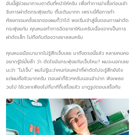
อันนี้ผู้ช่วยมาทาเบตาดีนที่หน้าให้ครับ เพื่อทำการฆ่าเชื้อก่อนเข้า
รับการผ่าตัดกระพุ้งแก้ม ตื่นเต้นมากก เพราะนี่คือการทำ
ศัลยกรรมครั้งแรกของผมก็ว่าได้ พอเริ่มเข้าสู่ขั้นตอนการผ่าตัด
กระพุ้งแก้ม คุณหมอทำการฉีดยาชาให้นะครับเนื่องจากเป็นการ
ผ่าตัดเล็ก ไม่ถึงกับต้องวางยาสลบครับ
คุณหมอมือเบามากไม่รู้สึกเจ็บเลย มาถึงตรงนี้แล้ว หลายคนคง
อยากรู้ใช่มั้ยล๊า ว่า ตัดไขมันกระพุ้งแก้มเจ็บไหม? ผมจะบอกเลย
นะว่า “ไม่เจ็บ” ผมไม่รู้นะว่าคนก่อนหน้าที่ผ่าตัดไปจะรู้สึกยังไง
แต่ผมคือชิวมากครับ ตอนผ่าก็ชิวๆครับนอนอ้าปาก ฟังเพลง
วนไป ใช้เวลาเพียงไม่กี่นาทีก็เสร็จแล้ว มาดูรูปตอนเสร็จกัน