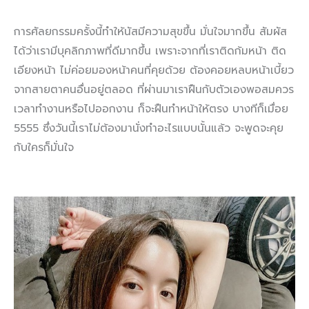
การศัลยกรรมครั้งนี้ทำให้นัสมีความสุขขึ้น มั่นใจมากขึ้น สัมผัส
ได้ว่าเรามีบุคลิกภาพที่ดีมากขึ้น เพราะจากที่เราติดก้มหน้า ติด
เอียงหน้า ไม่ค่อยมองหน้าคนที่คุยด้วย ต้องคอยหลบหน้าเบี้ยว
จากสายตาคนอื่นอยู่ตลอด ที่ผ่านมาเราฝืนกับตัวเองพอสมควร
เวลาทำงานหรือไปออกงาน ก็จะฝืนทำหน้าให้ตรง บางทีก็เมื่อย
5555 ซึ่งวันนี้เราไม่ต้องมานั่งทำอะไรแบบนั้นแล้ว จะพูดจะคุย
กับใครก็มั่นใจ