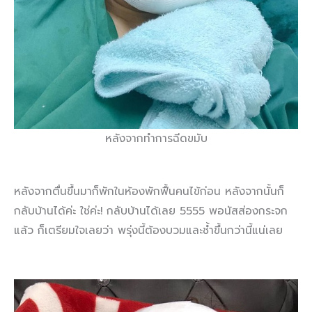
หลังจากทำการฉีดขมับ
หลังจากตื่นขึ้นมาก็พักในห้องพักฟื้นคนไข้ก่อน หลังจากนั้นก็
กลับบ้านได้ค่ะ ใช่ค่ะ! กลับบ้านได้เลย 5555 พอนัสส่องกระจก
แล้ว ก็เตรียมใจเลยว่า พรุ่งนี้ต้องบวมและช้ำขึ้นกว่านี้แน่เลย