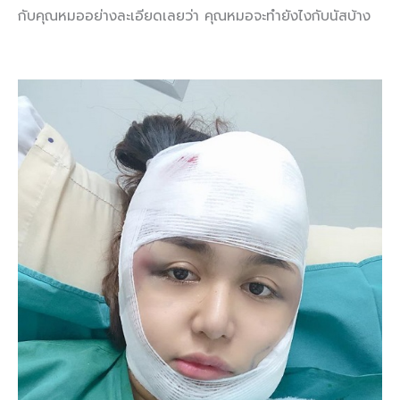
กับคุณหมออย่างละเอียดเลยว่า คุณหมอจะทำยังไงกับนัสบ้าง