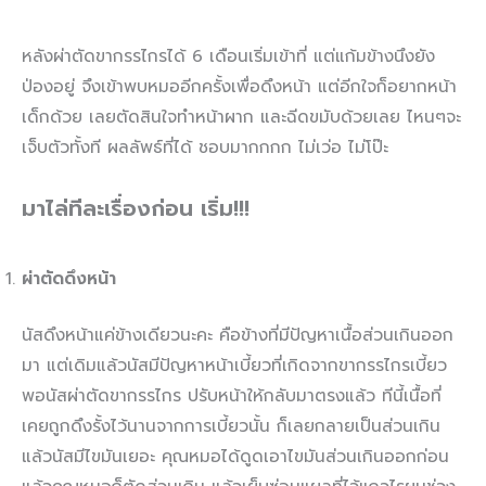
หลังผ่าตัดขากรรไกรได้ 6 เดือนเริ่มเข้าที่ แต่แก้มข้างนึงยัง
ป่องอยู่ จึงเข้าพบหมออีกครั้งเพื่อดึงหน้า แต่อีกใจก็อยากหน้า
เด็กด้วย เลยตัดสินใจทำหน้าผาก และฉีดขมับด้วยเลย ไหนๆจะ
เจ็บตัวทั้งที ผลลัพธ์ที่ได้ ชอบมากกกก ไม่เว่อ ไม่โป๊ะ
มาไล่ทีละเรื่องก่อน เริ่ม!!!
ผ่าตัดดึงหน้า
นัสดึงหน้าแค่ข้างเดียวนะคะ คือข้างที่มีปัญหาเนื้อส่วนเกินออก
มา แต่เดิมแล้วนัสมีปัญหาหน้าเบี้ยวที่เกิดจากขากรรไกรเบี้ยว
พอนัสผ่าตัดขากรรไกร ปรับหน้าให้กลับมาตรงแล้ว ทีนี้เนื้อที่
เคยถูกดึงรั้งไว้นานจากการเบี้ยวนั้น ก็เลยกลายเป็นส่วนเกิน
แล้วนัสมีไขมันเยอะ คุณหมอได้ดูดเอาไขมันส่วนเกินออกก่อน