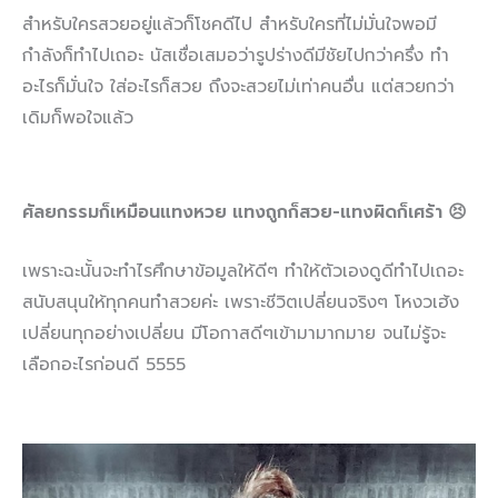
สำหรับใครสวยอยู่แล้วก็โชคดีไป สำหรับใครที่ไม่มั่นใจพอมี
กำลังก็ทำไปเถอะ นัสเชื่อเสมอว่ารูปร่างดีมีชัยไปกว่าครึ่ง ทำ
อะไรก็มั่นใจ ใส่อะไรก็สวย ถึงจะสวยไม่เท่าคนอื่น แต่สวยกว่า
เดิมก็พอใจแล้ว
ศัลยกรรมก็เหมือนแทงหวย แทงถูกก็สวย-แทงผิดก็เศร้า
😣
เพราะฉะนั้นจะทำไรศึกษาข้อมูลให้ดีๆ ทำให้ตัวเองดูดีทำไปเถอะ
สนับสนุนให้ทุกคนทำสวยค่ะ เพราะชีวิตเปลี่ยนจริงๆ โหงวเฮ้ง
เปลี่ยนทุกอย่างเปลี่ยน มีโอกาสดีๆเข้ามามากมาย จนไม่รู้จะ
เลือกอะไรก่อนดี 5555