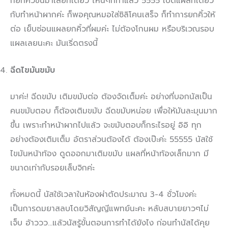
ก็ยกคิ้วขึ้นมาเลยทีเดียว ไหนๆก็ทำแล้ว 5555 เปิดแผลที่เดียว
กับทำหน้าผากค่ะ ก็พอคุณหมอใส่ซิลิโคนเสร็จ ก็ทำการยกคิ้วให้
ต่อ เย็บซ่อนแผลยกคิ้วที่ผมค่ะ ไม่ต้องโกนผม หรือบริเวณรอบ
แผลเลยนะคะ มันเริ่ดตรงนี้
ฉีดไขมันขมับ
มาค่ะ! ฉีดขมับ เติมขมับต่อ ต้องจัดเต็มค่ะ อย่างที่บอกนัสเป็น
คนขมับตอบ ก็ต้องเติมขมับ ฉีดขมับหน่อย เพื่อให้มันละมุนมาก
ขึ้น เพราะทำหน้าผากไปแล้ว จะขมับตอบก็กระไรอยู่ อิอิ ทุก
อย่างต้องเติมเต็ม อัตราส่วนต้องได้ ต้องเป๊ะค่ะ 55555 นัสใช้
ไขมันหน้าท้อง ดูดออกมาเติมขมับ แผลที่หน้าท้องเล็กมาก มี
ขนาดเท่ากับรอยเล็บจิกค่ะ
ทั้งหมดนี้ นัสใช้เวลาในห้องผ่าตัดประมาณ 3-4 ชั่วโมงค่ะ
เป็นการดมยาสลบโดยวิสัญญีแพทย์นะคะ หลับสบายยาวๆไม่
เจ็บ อ้าววว…แล้วนัสรู้ขั้นตอนการทำได้ยังไง ก่อนทำนัสได้คุย