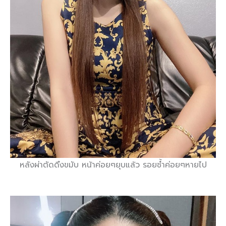
หลังผ่าตัดดึงขมับ หน้าค่อยๆยุบแล้ว รอยช้ำค่อยๆหายไป