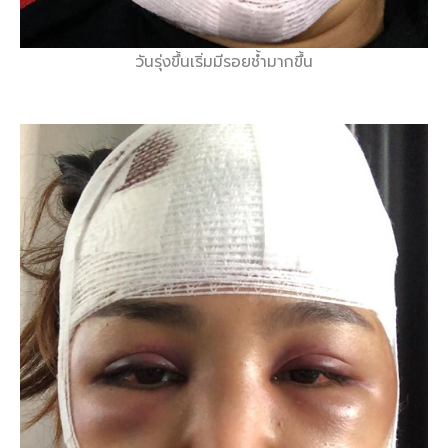
วันรุ่งขึ้นเริ่มมีรอยช้ำมากขึ้น