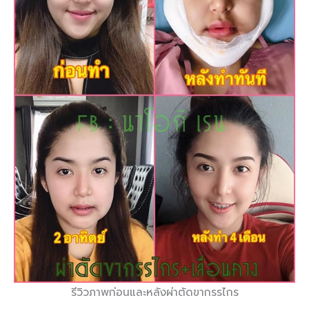
รีวิวภาพก่อนและหลังผ่าตัดขากรรไกร