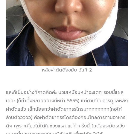
หลังผ่าตัดดึงขมับ วันที่ 2
และก็เป็นอย่างที่คาดคิดค่ะ บวมเหมือนหน้าจะแตก รอบนี้แผล
เยอะ (ก็ทำตั้งหลายอย่างนี่หน่า 5555) แต่ถ้าเทียบการดูแลหลัง
ผ่าตัดแล้ว เล็กน้อยกว่าผ่าตัดขากรรไกรมากกกกกกก(กอไก่
ล้านตัววววว) คือผ่าตัดขากรรไกรต้องคอนโทลการทานอาหาร
ดีๆ เพราะเคี้ยวไม่ได้ในช่วงแรก แต่ทำครั้งนี้ ไม่ต้องระมัดระวัง