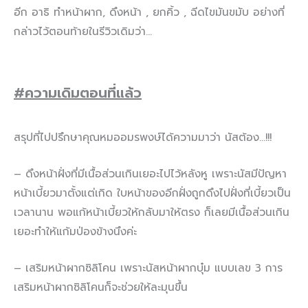
อีก อาธิ ทำหน้าผาก, ดึงหน้า , ยกคิ้ว , ฉีดไขมันขมับ อย่างที่
กล่าวไว้ตอนท้ายในรีวิวเดิมว่า…
#
ความเดิมตอนที่แล้ว
สรุปที่ไปปรึกษาคุณหมออมรพงษ์ได้ความมาว่า นัสต้อง…!!!
– ดึงหน้าฝั่งที่มีเนื้อส่วนเกินเยอะไปไว้หลังหู เพราะนัสมีปัญหา
หน้าเบี้ยวมาตั้งแต่เกิด ใบหน้าของอีกฝั่งถูกดึงไปฝั่งที่เบี้ยวเป็น
เวลานาน พอแก้หน้าเบี้ยวให้กลับมาให้ตรง ก็เลยมีเนื้อส่วนเกิน
เยอะทำให้แก้มป่องข้างนึงค่ะ
– เสริมหน้าผากซิลิโคน เพราะนัสหน้าผากบุ๋ม แบบเลข 3 การ
เสริมหน้าผากซิลิโคนก็จะช่วยให้ละมุนขึ้น