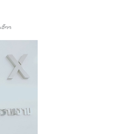
ะฮี๊ๆๆ