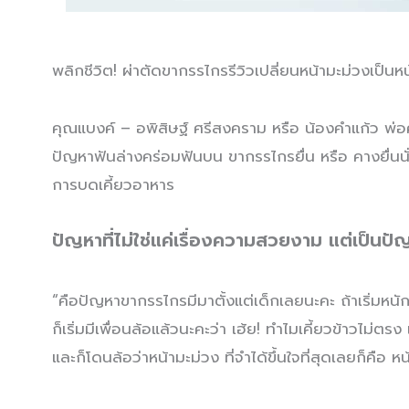
พลิกชีวิต! ผ่าตัดขากรรไกรรีวิวเปลี่ยนหน้ามะม่วงเป็นห
คุณแบงค์ – อพิสิษฐ์ ศรีสงคราม หรือ น้องคำแก้ว พ่อค
ปัญหาฟันล่างคร่อมฟันบน ขากรรไกรยื่น หรือ คางยื่น
การบดเคี้ยวอาหาร
ปัญหาที่ไม่ใช่แค่เรื่องความสวยงาม แต่เป็นปั
“คือปัญหาขากรรไกรมีมาตั้งแต่เด็กเลยนะคะ ถ้าเริ่มห
ก็เริ่มมีเพื่อนล้อแล้วนะคะว่า เฮ้ย! ทำไมเคี้ยวข้าวไม่ต
และก็โดนล้อว่าหน้ามะม่วง ที่จำได้ขึ้นใจที่สุดเลยก็คือ 