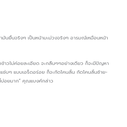
ามันยื่นจริงๆ เป็นหน้ามะม่วงจริงๆ อารมณ์เหมือนหน้า
ยวข้าวไม่ค่อยละเอียด จะกลืนๆๆอย่างเดียว ก็จะมีปัญหา
บแซ่บๆ แบบเอร็ดอร่อย ก็จะกัดโคนลิ้น กัดโคนลิ้นซ้าย-
นี้บ่อยมาก” คุณแบงค์กล่าว