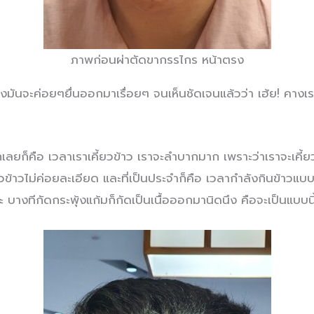
ภาพก่อนผ่าตัดขากรรไกร หน้าตรง
ันจะค่อยๆยื่นออกมาเรื่อยๆ จนเห็นชัดเจนแล้วว่า เฮ้ย! คางเร
เลยก็คือ เวลาเราเคี้ยวข้าว เราจะลำบากมาก เพราะว่าเราจะเคี้
ยวข้าวไม่ค่อยละเอียด และที่เป็นประจำก็คือ เวลากำลังกินข้าวแบ
 บางทีกัดกระพุ้งแก้มก็กัดเป็นเนื้อออกมานิดนึง คือจะเป็นแบบ