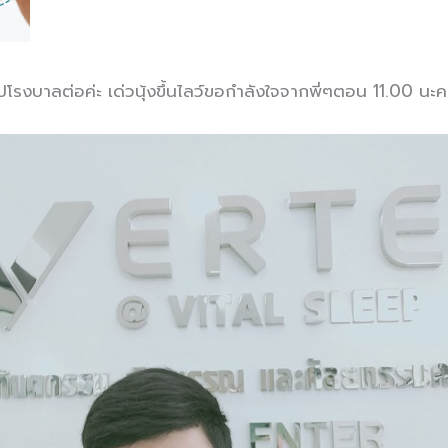
ปโรงบาลต่อค่ะ เด่วนุ้งขึ้นไลว์ขอกำลังใจจากพี่ๆตอน 11.00 นะค