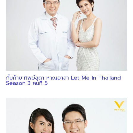
กิ๊บก๊าบ ทิพย์สุดา หาญอาสา Let Me In Thailand
Season 3 คนที่ 5