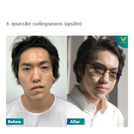
3. คุณชวลิต วงศ์อรุณกชกร (คุณลิต)