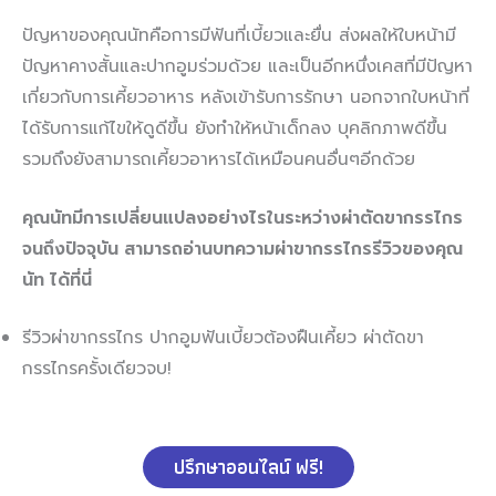
ปัญหาของคุณนัทคือการมีฟันที่เบี้ยวและยื่น ส่งผลให้ใบหน้ามี
ปัญหาคางสั้นและปากอูมร่วมด้วย และเป็นอีกหนึ่งเคสที่มีปัญหา
เกี่ยวกับการเคี้ยวอาหาร หลังเข้ารับการรักษา นอกจากใบหน้าที่
ได้รับการแก้ไขให้ดูดีขึ้น ยังทำให้หน้าเด็กลง บุคลิกภาพดีขึ้น
รวมถึงยังสามารถเคี้ยวอาหารได้เหมือนคนอื่นๆอีกด้วย
คุณนัทมีการเปลี่ยนแปลงอย่างไรในระหว่างผ่าตัดขากรรไกร
จนถึงปัจจุบัน สามารถอ่านบทความผ่าขากรรไกรรีวิวของคุณ
นัท ได้ที่นี่
รีวิวผ่าขากรรไกร ปากอูมฟันเบี้ยวต้องฝืนเคี้ยว ผ่าตัดขา
กรรไกรครั้งเดียวจบ!
ปรึกษาออนไลน์ ฟรี!