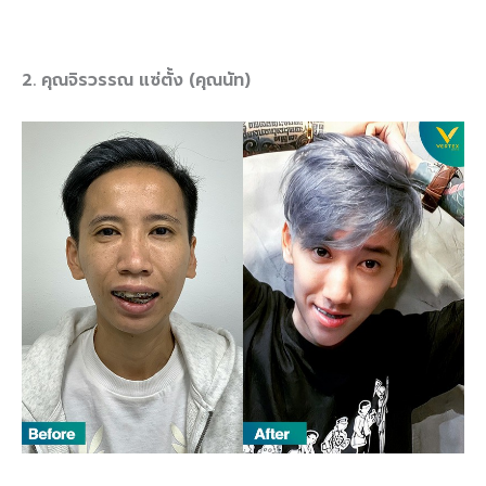
2. คุณจิรวรรณ แซ่ตั้ง (คุณนัท)