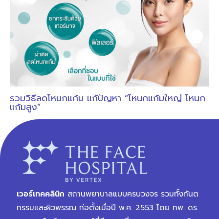
รวมวิธีลดโหนกแก้ม แก้ปัญหา “โหนกแก้มใหญ่ โหนก
แก้มสูง”
เวอร์เทคคลินิก
สถานพยาบาลแบบครบวงจร รวมทั้งทันต
กรรมและผิวพรรณ ก่อตั้งเมื่อปี พ.ศ. 2553 โดย ทพ. ดร.