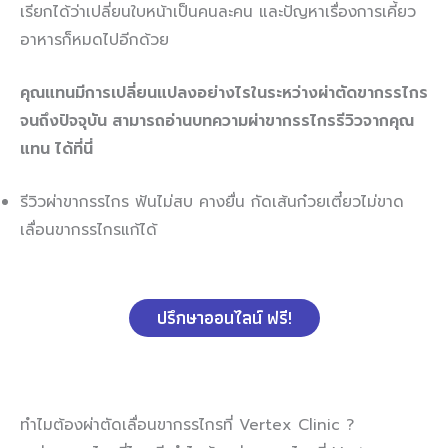
เรียกได้ว่าเปลี่ยนใบหน้าเป็นคนละคน และปัญหาเรื่องการเคี้ยว
อาหารก็หมดไปอีกด้วย
คุณแทนมีการเปลี่ยนแปลงอย่างไรในระหว่างผ่าตัดขากรรไกร
จนถึงปัจจุบัน สามารถอ่านบทความผ่าขากรรไกรรีวิวจากคุณ
แทน ได้ที่นี่
รีวิวผ่าขากรรไกร ฟันไม่สบ คางยื่น กัดเส้นก๋วยเตี๋ยวไม่ขาด
เลื่อนขากรรไกรแก้ได้
ปรึกษาออนไลน์ ฟรี!
ทำไมต้องผ่าตัดเลื่อนขากรรไกรที่ Vertex Clinic ?