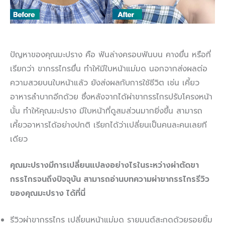
ปัญหาของคุณมะปราง คือ ฟันล่างครอบฟันบน คางยื่น หรือที่
เรียกว่า ขากรรไกรยื่น ทำให้มีใบหน้าแม่มด นอกจากส่งผลต่อ
ความสวยบนใบหน้าแล้ว ยังส่งผลกับการใช้ชีวิต เช่น เคี้ยว
อาหารลำบากอีกด้วย ซึ่งหลังจากได้ผ่าขากรรไกรปรับโครงหน้า
นั้น ทำให้คุณมะปราง มีใบหน้าที่ดูสมส่วนมากยิ่งขึ้น สามารถ
เคี้ยวอาหารได้อย่างปกติ เรียกได้ว่าเปลี่ยนเป็นคนละคนเลยที
เดียว
คุณมะปรางมีการเปลี่ยนแปลงอย่างไรในระหว่างผ่าตัดขา
กรรไกรจนถึงปัจจุบัน สามารถอ่านบทความผ่าขากรรไกรรีวิว
ของคุณมะปราง ได้ที่นี่
รีวิวผ่าขากรรไกร เปลี่ยนหน้าแม่มด รายมนต์สะกดด้วยรอยยิ้ม