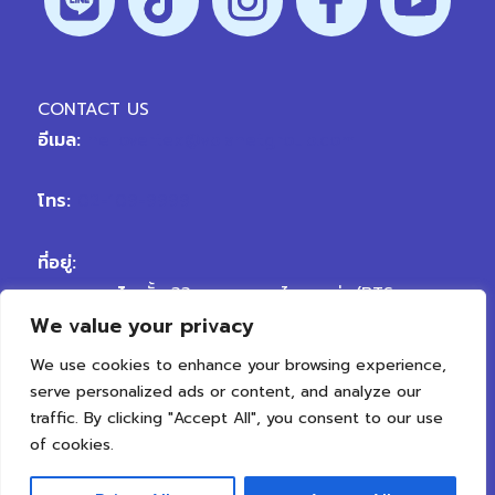
CONTACT US
อีเมล:
hellovertex@vplanetgroup.com
โทร:
02-109-9999
ที่อยู่:
สาขา พญาไท
ชั้น 33 อาคารพญาไทพลาซ่า (BTS
We value your privacy
พญาไท) ถนนพญาไท เขตราชเทวี กรุงเทพมหานคร
10400
We use cookies to enhance your browsing experience,
สาขา เจริญนคร
ถนนเจริญนคร ตรงข้ามซอยเจริญนคร
serve personalized ads or content, and analyze our
50 แขวงสำเหร่ เขตธนบุรี กรุงเทพมหานคร 10600
traffic. By clicking "Accept All", you consent to our use
of cookies.