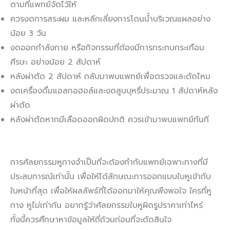
ตามที่แพทย์จัดไว้ให้
ควรงดการสระผม และหลีกเลี่ยงการโดนน้ำบริเวณแผลอย่าง
น้อย 3 วัน
งดออกกำลังกาย หรือกิจกรรมที่ต้องมีการกระทบกระเทือน
ศีรษะ อย่างน้อย 2 สัปดาห์
หลังผ่าตัด 2 สัปดาห์ กลับมาพบแพทย์เพื่อตรวจและตัดไหม
งดเครื่องดื่มแอลกอฮอล์และงดสูบบุหรี่ประมาณ 1 สัปดาห์หลัง
ผ่าตัด
หลังผ่าตัดหากมีเลือดออกผิดปกติ ควรเข้ามาพบแพทย์ทันที
การศัลยกรรมหูกางจำเป็นที่จะต้องทำกับแพทย์เฉพาะทางที่มี
ประสบการณ์เท่านั้น เพื่อให้ได้ลักษณะการออกแบบใบหูเข้ากับ
ใบหน้าที่สุด เพื่อให้ผลลัพธ์ที่ได้ออกมาให้คุณพึงพอใจ ใครที่หู
กาง หูไม่เท่ากัน อยากรู้ว่าศัลยกรรมใบหูผิดรูปราคาเท่าไหร่
ทั้งนี้ควรศึกษาหาข้อมูลให้ถี่ถ้วนก่อนที่จะตัดสินใจ