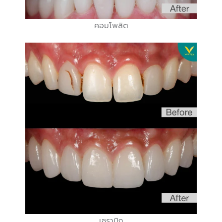
คอมโพสิต
เซรามิก