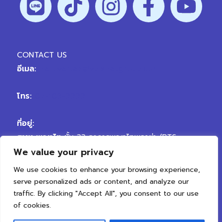
CONTACT US
อีเมล:
hellovertex@vplanetgroup.com
โทร:
02-109-9999
ที่อยู่:
สาขา พญาไท
ชั้น 33 อาคารพญาไทพลาซ่า (BTS
We value your privacy
พญาไท) ถนนพญาไท เขตราชเทวี กรุงเทพมหานคร
10400
We use cookies to enhance your browsing experience,
สาขา เจริญนคร
ถนนเจริญนคร ตรงข้ามซอยเจริญนคร
serve personalized ads or content, and analyze our
50 แขวงสำเหร่ เขตธนบุรี กรุงเทพมหานคร 10600
traffic. By clicking "Accept All", you consent to our use
of cookies.