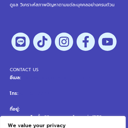
ดูแล วิเคราะห์สภาพปัญหาตามแต่ละบุคคลอย่างครบถ้วน
CONTACT US
อีเมล:
hellovertex@vplanetgroup.com
โทร:
02-109-9999
ที่อยู่:
สาขา พญาไท
ชั้น 33 อาคารพญาไทพลาซ่า (BTS
We value your privacy
พญาไท) ถนนพญาไท เขตราชเทวี กรุงเทพมหานคร