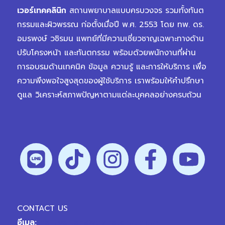
เวอร์เทคคลินิก
สถานพยาบาลแบบครบวงจร รวมทั้งทันต
กรรมและผิวพรรณ ก่อตั้งเมื่อปี พ.ศ. 2553 โดย ทพ. ดร.
อมรพงษ์ วชิรมน แพทย์ที่มีความเชี่ยวชาญเฉพาะทางด้าน
ปรับโครงหน้า และทันตกรรม พร้อมด้วยพนักงานที่ผ่าน
การอบรมด้านเทคนิค ข้อมูล ความรู้ และการให้บริการ เพื่อ
ความพึงพอใจสูงสุดของผู้ใช้บริการ เราพร้อมให้คำปรึกษา
ดูแล วิเคราะห์สภาพปัญหาตามแต่ละบุคคลอย่างครบถ้วน
CONTACT US
อีเมล:
hellovertex@vplanetgroup.com