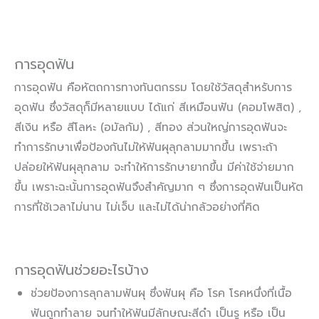
การอุดฟัน
การอุดฟัน คือหัตถการทางทันตกรรม โดยใช้วัสดุสำหรับการ
อุดฟัน ซึ่งวัสดุก็มีหลายแบบ ได้แก่ สีเหมือนฟัน (คอมโพสิต) ,
สีเงิน หรือ สีโลหะ (อมัลกัม) , สีทอง ส่วนใหญ่การอุดฟันจะ
ทำการรักษาเพื่อป้องกันไม่ให้ฟันผุลุกลามมากขึ้น เพราะถ้า
ปล่อยให้ฟันผุลุกลาม จะทำให้การรักษายากขึ้น มีค่าใช้จ่ายมาก
ขึ้น เพราะฉะนั้นการอุดฟันจึงสำคัญมาก ๆ ซึ่งการอุดฟันเป็นหัต
การที่ใช้เวลาไม่นาน ไม่เจ็บ และไม่ได้น่ากลัวอย่างที่คิด
การอุดฟันช่วยอะไรบ้าง
ช่วยป้องการลุกลามฟันผุ ซึ่งฟันผุ คือ โรค โรคหนึ่งที่เนื้อ
ฟันถูกทำลาย จนทำให้ฟันมีลักษณะสีดำ เป็นรู หรือ เป็น