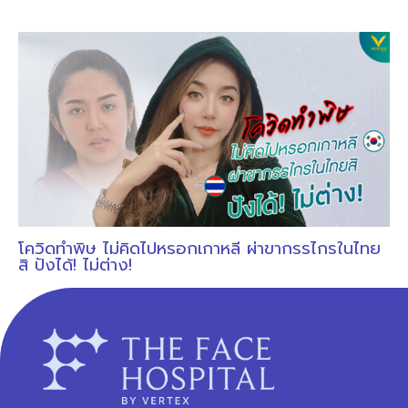
โควิดทำพิษ ไม่คิดไปหรอกเกาหลี ผ่าขากรรไกรในไทย
สิ ปังได้! ไม่ต่าง!