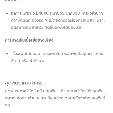
แพ้ยาชา
อาการแพ้ยา จะมีผื่นคัน หน้าบวม ปากบวม หายใจลำบาก
ความดันตก ซึ่งจริง ๆ ไม่ต้องกังวลเรื่องการแพ้ยา เพราะ
อัตราการแพ้ยาชาจะเกิดขึ้นจะพบได้น้อยมาก
การบาดเจ็บเนื้อเยื่อข้างเคียง
ซึ่งจะพบไม่บบ่อย และจะพบในการอุดฟันที่อยู่ในตำแหน่ง
ลึก ๆ หรือเข้าถึงยาก
อุดฟันราคาเท่าไหร่
อุดฟันราคาเท่าไหร่ หรือ อุดฟัน 1 ซี่จะราคาเท่าไหร่ ซึ่งอุดฟัน
ราคาจะคิดตามจำนวนด้านที่ผุ แล้วจะดูอย่างไรว่าต้องอุดฟันกี่
จุด