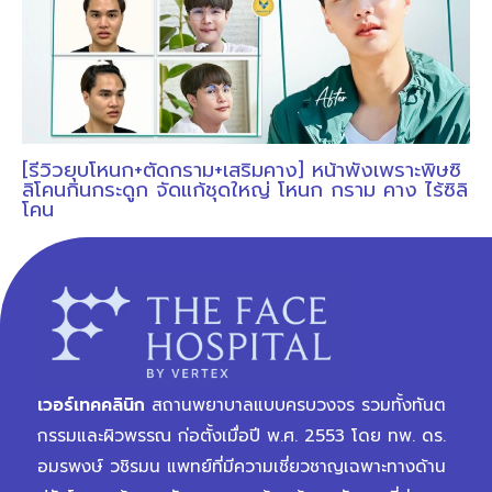
[รีวิวยุบโหนก+ตัดกราม+เสริมคาง] หน้าพังเพราะพิษซิ
ลิโคนกินกระดูก จัดแก้ชุดใหญ่ โหนก กราม คาง ไร้ซิลิ
โคน
เวอร์เทคคลินิก
สถานพยาบาลแบบครบวงจร รวมทั้งทันต
กรรมและผิวพรรณ ก่อตั้งเมื่อปี พ.ศ. 2553 โดย ทพ. ดร.
อมรพงษ์ วชิรมน แพทย์ที่มีความเชี่ยวชาญเฉพาะทางด้าน