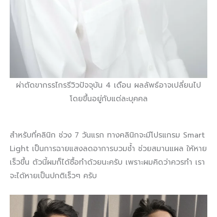
ผ่าตัดขากรรไกรรีวิวปัจจุบัน 4 เดือน ผลลัพธ์อาจเปลี่ยนไป
โดยขึ้นอยู่กับแต่ละบุคคล
สำหรับที่คลินิก ช่วง 7 วันแรก ทางคลินิกจะมีโปรแกรม Smart
Light เป็นการฉายแสงลดอาการบวมช้ำ ช่วยสมานแผล ให้หาย
เร็วขึ้น ตัวนี้ผมก็ได้ซื้อทำด้วยนะครับ เพราะผมคิดว่าควรทำ เรา
จะได้หายเป็นปกติเร็วๆ ครับ