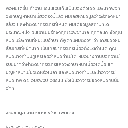
พอผมโตขึ้น ทำงาน เริ่มมีเงินเก็บเป็นของตัวเอง และมากพอที่
จะแก้ปัญหาหน้าเบี้ยวตรงนี้แล้ว ผมเลยหาข้อมูลว่าจะรักษาหน้า
เบี้ยว และผ่าตัดขากรรไกรที่ไหนดี ผมได้ข้อมูลสถานที่ได้
ประมาณหนึ่ง ผมเข้าไปปรึกษาทุกโรงพยาบาล ทุกคลินิก ซึ่งคุณ
หมอแต่ละท่านที่ผมไปปรึกษา ก็พูดกับผมตรงๆ ว่า เคสของผม
เป็นเคสที่หนักมาก เป็นเคสขากรรไกรเบี้ยวตั้งแต่กำเนิด คุณ
หมอบางท่านปฏิเสธเลยว่าหมอทำไม่ได้ หมอบางท่านบอกว่าไม่
รับปปากว่าผ่าตัดขากรรไกรแล้วจะรักษาหน้าเบี้ยวได้มั้ย แก้
ปัญหาหน้าเบี้ยวได้หรือเปล่า และหมอบางท่านแนะนำอาจารย์
หมอ ทพ.ดร. อมรพงษ์ วชิรมน ซึ่งเป็นอาจารย์ของหมอคนนั้น
อีกที
อ่านข้อมูล ผ่าตัดขากรรไกร เพิ่มเติม
[คลิกเพื่อเลือกหัวข้อ]