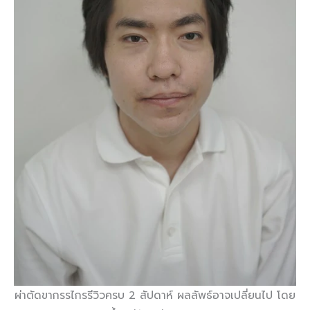
ผ่าตัดขากรรไกรรีวิวครบ 2 สัปดาห์ ผลลัพธ์อาจเปลี่ยนไป โดย