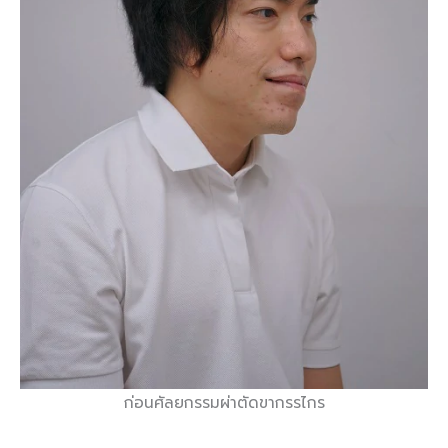
ก่อนศัลยกรรมผ่าตัดขากรรไกร