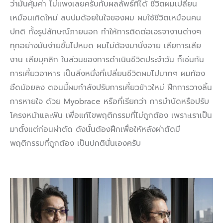
ว่ามันคุ้มค่า ไม่แพงเลยครับกับผลลัพธ์ที่ได้ ชีวิตผมเปลี่ยน
เหมือนเกิดใหม่ ลบปมด้อยในใจของผม ผมใช้ชีวิตเหมือนคน
ปกติ ทั้งรูปลักษณ์ภายนอก ทำให้การติดต่อเจรจางานต่างๆ
ทุกอย่างมันง่ายขึ้นไปหมด ผมไม่ต้องมานั่งอาย เสียการเสีย
งาน เสียบุคลิก ในส่วนของการดำเนินชีวิตประจำวัน ก็เช่นกัน
การเคี้ยวอาหาร เป็นสิ่งหนึ่งที่เปลี่ยนชีวิตผมไปมากๆ ผมท้อง
อืดน้อยลง ตอนนี้ผมกำลังปรับการเคี้ยวข้าวใหม่ ฝึกการวางลิ้น
การหายใจ ด้วย Myobrace หรือที่เรียกว่า การบำบัดหรือปรับ
โครงหน้าและฟัน เพื่อแก้ไขพฤติกรรมที่ไม่ถูกต้อง เพราะเราเป็น
มาตั้งแต่ก่อนผ่าตัด ดังนั้นต้องฝึกเพื่อให้หลังผ่าตัดมี
พฤติกรรมที่ถูกต้อง เป็นปกตินั่นเองครับ