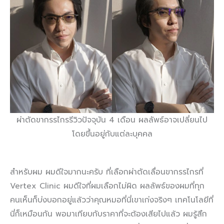
ผ่าตัดขากรรไกรรีวิวปัจจุบัน 4 เดือน ผลลัพธ์อาจเปลี่ยนไป
โดยขึ้นอยู่กับแต่ละบุคคล
สำหรับผม ผมดีใจมากนะครับ ที่เลือกผ่าตัดเลื่อนขากรรไกรที่
Vertex Clinic ผมดีใจที่ผมเลือกไม่ผิด ผลลัพธ์ของผมที่ทุก
คนเห็นก็บ่งบอกอยู่แล้วว่าคุณหมอที่นี่เขาเก่งจริงๆ เทคโนโลยีที่
นี่ก็เหมือนกัน พอมาเทียบกับราคาที่จะต้องเสียไปแล้ว ผมรู้สึก