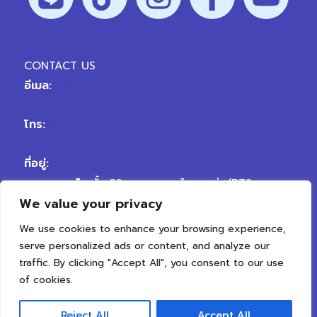
CONTACT US
อีเมล:
hellovertex@vplanetgroup.com
โทร:
02-109-9999
ที่อยู่:
สาขา พญาไท
ชั้น 33 อาคารพญาไทพลาซ่า (BTS
We value your privacy
พญาไท) ถนนพญาไท เขตราชเทวี กรุงเทพมหานคร
10400
We use cookies to enhance your browsing experience,
สาขา เจริญนคร
ถนนเจริญนคร ตรงข้ามซอยเจริญนคร
serve personalized ads or content, and analyze our
50 แขวงสำเหร่ เขตธนบุรี กรุงเทพมหานคร 10600
traffic. By clicking "Accept All", you consent to our use
of cookies.
Reject All
Accept All