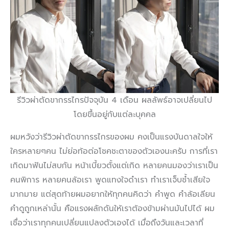
รีวิวผ่าตัดขากรรไกรปัจจุบัน 4 เดือน ผลลัพธ์อาจเปลี่ยนไป
โดยขึ้นอยู่กับแต่ละบุคคล
ผมหวังว่ารีวิวผ่าตัดขากรรไกรของผม คงเป็นแรงบันดาลใจให้
ใครหลายๆคน ไม่ย่อท้อต่อโชคชะตาของตัวเองนะครับ การที่เรา
เกิดมาฟันไม่สบกัน หน้าเบี้ยวตั้งแต่เกิด หลายคนมองว่าเราเป็น
คนพิการ หลายคนล้อเรา พูดแทงใจดำเรา ทำเราเจ็บช้ำเสียใจ
มากมาย แต่สุดท้ายผมอยากให้ทุกคนคิดว่า คำพูด คำล้อเลียน
คำดูถูกเหล่านั้น คือแรงผลักดันให้เราต้องข้ามผ่านมันไปได้ ผม
เชื่อว่าเราทุกคนเปลี่ยนแปลงตัวเองได้ เมื่อถึงวันและเวลาที่