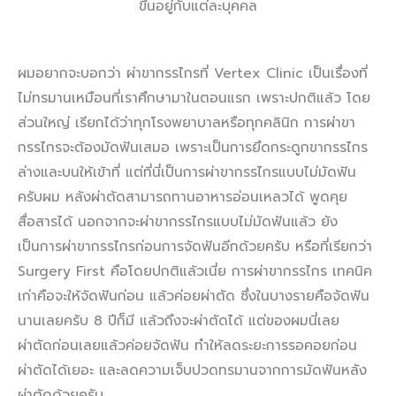
ขึ้นอยู่กับแต่ละบุคคล
ผมอยากจะบอกว่า ผ่าขากรรไกรที่ Vertex Clinic เป็นเรื่องที่
ไม่ทรมานเหมือนที่เราศึกษามาในตอนแรก เพราะปกติแล้ว โดย
ส่วนใหญ่ เรียกได้ว่าทุกโรงพยาบาลหรือทุกคลินิก การผ่าขา
กรรไกรจะต้องมัดฟันเสมอ เพราะเป็นการยึดกระดูกขากรรไกร
ล่างและบนให้เข้าที่ แต่ที่นี่เป็นการผ่าขากรรไกรแบบไม่มัดฟัน
ครับผม หลังผ่าตัดสามารถทานอาหารอ่อนเหลวได้ พูดคุย
สื่อสารได้ นอกจากจะผ่าขากรรไกรแบบไม่มัดฟันแล้ว ยัง
เป็นการผ่าขากรรไกรก่อนการจัดฟันอีกด้วยครับ หรือที่เรียกว่า
Surgery First คือโดยปกติแล้วเนี่ย การผ่าขากรรไกร เทคนิค
เก่าคือจะให้จัดฟันก่อน แล้วค่อยผ่าตัด ซึ่งในบางรายคือจัดฟัน
นานเลยครับ 8 ปีก็มี แล้วถึงจะผ่าตัดได้ แต่ของผมนี่เลย
ผ่าตัดก่อนเลยแล้วค่อยจัดฟัน ทำให้ลดระยะการรอคอยก่อน
ผ่าตัดได้เยอะ และลดความเจ็บปวดทรมานจากการมัดฟันหลัง
ผ่าตัดด้วยครับ