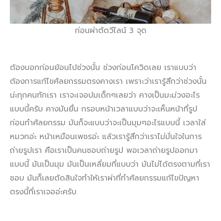
ก่อนผ่าตัดวีไลน์ 3 จุด
ต้องบอกก่อนย้อนไปช่วงนั้น ช่วงก่อนโควิดเลย เราแบบว่า
ต้องการแก้ไขศัลยกรรมตรงคางเรา เพราะว่าเรารู้สึกว่าช่วงนั้น
น่ะทุกคนทักเรา เราจะเจอปมเด็กๆเลยว่า คางเป็นมะม่วงอะไร
แบบนี้ครับ คางมันยื่น กรอบหน้าเวลาแบบว่าจะเห็นหน้าที่รูป
ก่อนทำศัลยกรรม มันก็จะแบบว่าจะเป็นมุมๆอะไรแบบนี้ เวลาใส่
หมวกอ่ะ หน้าเหมือนเพชรอ่ะ แล้วเรารู้สึกว่าเราไม่มั่นใจในการ
ถ่ายรูปเรา คือเราเป็นคนชอบถ่ายรูป พอเวลาถ่ายรูปออกมา
แบบนี้ มันเป็นมุม มันเป็นเหลี่ยมที่แบบว่า มันไม่ได้ตรงตามที่เรา
ชอบ มันก็เลยตัดสินใจทำให้เราผ่าที่ทำศัลยกรรมแก้ไขปัญหา
ตรงนี้ที่เราเจออ่ะครับ