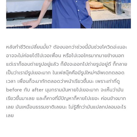
เวลา เพื่อนก็จะมาทักตลอดว่าหน้าเรียวขึ้นนะ เพราะเท่าที่ดู
before กับ after มุมกรามมันหายไปเยอะมาก จะเห็นว่ามัน
เรียวขึ้นมาเลย และก็คางที่มีปัญหาก็หายไปเยอะ ค่อนข้างมาก
เลย มันเหมือนธรรมชาติเลยนะ ไม่รู้สึกว่ามันแปลกปลอมอะไร
เลย