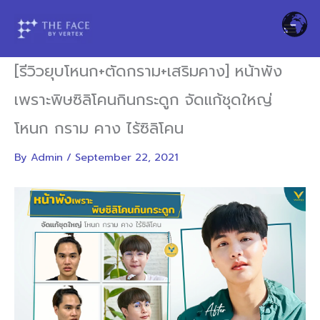
Skip
to
content
[รีวิวยุบโหนก+ตัดกราม+เสริมคาง] หน้าพัง
เพราะพิษซิลิโคนกินกระดูก จัดแก้ชุดใหญ่
โหนก กราม คาง ไร้ซิลิโคน
By
Admin
/
September 22, 2021