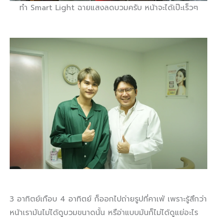
3 อาทิตย์เกือบ 4 อาทิตย์ ก็ออกไปถ่ายรูปที่คาเฟ่ เพราะรู้สึกว่า
หน้าเรามันไม่ได้ดูบวมขนาดนั้น หรือ่าแบบมันก็ไม่ได้ดูแย่อะไร
ขนาดนั้น เราก็เลยออกไปถ่ายรูป เขาเรียกว่าไปลองของใหม่
5555+ กำลังเห่อ