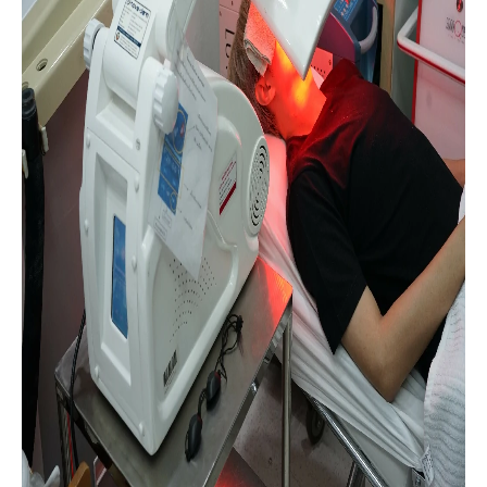
ทำ Smart Light ฉายแสงลดบวมครับ หน้าจะได้เป๊ะเร็วๆ