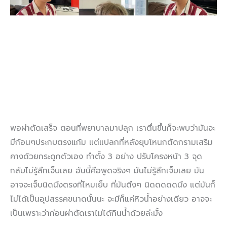
พอผ่าตัดเสร็จ ตอนที่พยาบาลมาปลุก เราตื่นขึ้นก็จะพบว่ามันจะ
มีก้อนๆประกบตรงแก้ม แต่แปลกที่หลังยุบโหนกตัดกรามเสริม
คางด้วยกระดูกตัวเอง ทำตั้ง 3 อย่าง ปรับโครงหน้า 3 จุด
กลับไม่รู้สึกเจ็บเลย อันนี้คือพูดจริงๆ มันไม่รู้สึกเจ็บเลย มัน
อาจจะเจ็บนิดนึงตรงที่ไหมเย็บ ที่มันตึงๆ นิดดดดดนึง แต่มันก็
ไม่ได้เป็นอุปสรรคขนาดนั้นนะ จะมีก็แค่หิวน้ำอย่างเดียว อาจจะ
เป็นเพราะว่าก่อนผ่าตัดเราไม่ได้กินน้ำด้วยล่ะมั้ง