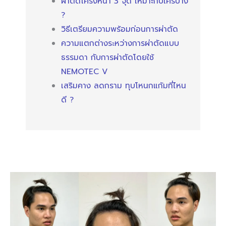
ผ่าตัดโครงหน้า 3 จุด เหมาะกับใครบ้าง
?
วิธีเตรียมความพร้อมก่อนการผ่าตัด
ความแตกต่างระหว่างการผ่าตัดแบบ
ธรรมดา กับการผ่าตัดโดยใช้
NEMOTEC V
เสริมคาง ลดกราม ทุบโหนกแก้มที่ไหน
ดี ?