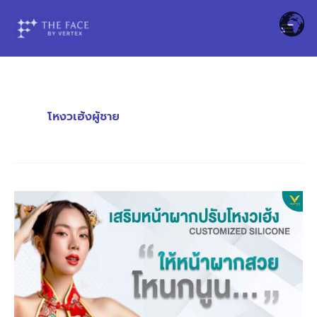
Skip
to
content
โหงวเฮ้งผู้ชาย
หน้า
สวย
โหง
ว
เฮ้
งดี
รับ