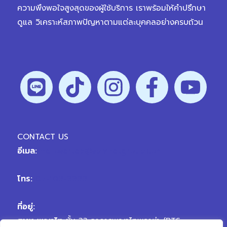
ความพึงพอใจสูงสุดของผู้ใช้บริการ เราพร้อมให้คำปรึกษา
ดูแล วิเคราะห์สภาพปัญหาตามแต่ละบุคคลอย่างครบถ้วน
CONTACT US
อีเมล:
hellovertex@vplanetgroup.com
โทร:
02-109-9999
ที่อยู่:
สาขา พญาไท
ชั้น 33 อาคารพญาไทพลาซ่า (BTS