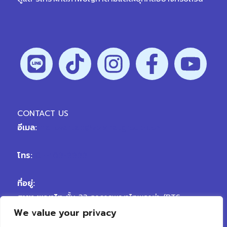
CONTACT US
อีเมล:
hellovertex@vplanetgroup.com
โทร:
02-109-9999
ที่อยู่:
สาขา พญาไท
ชั้น 33 อาคารพญาไทพลาซ่า (BTS
We value your privacy
พญาไท) ถนนพญาไท เขตราชเทวี กรุงเทพมหานคร
10400