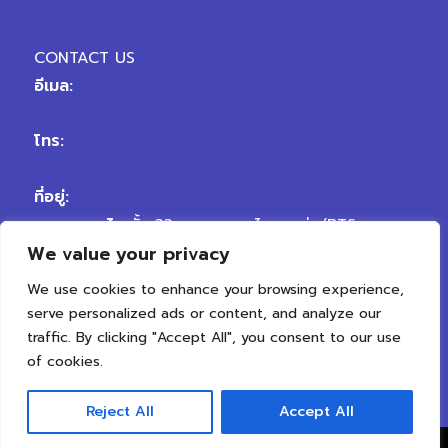
CONTACT US
อีเมล:
hellovertex@vplanetgroup.com
โทร:
02-109-9999
ที่อยู่:
สาขา พญาไท
ชั้น 33 อาคารพญาไทพลาซ่า (BTS
We value your privacy
พญาไท) ถนนพญาไท เขตราชเทวี กรุงเทพมหานคร
10400
We use cookies to enhance your browsing experience,
สาขา เจริญนคร
ถนนเจริญนคร ตรงข้ามซอยเจริญนคร
serve personalized ads or content, and analyze our
50 แขวงสำเหร่ เขตธนบุรี กรุงเทพมหานคร 10600
traffic. By clicking "Accept All", you consent to our use
of cookies.
Reject All
Accept All
Copyright © 2026 Vertex Clinic | All Rights Reserved