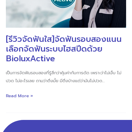
แนน
เลือก
จัด
ฟัน
[รีวิวจัดฟันใส]จัดฟันรอบสองแนน
ระบบ
เลือกจัดฟันระบบไฮสปีดด้วย
ไฮส
ปีด
BioluxActive
ด้วย
BioluxActive
เป็นการจัดฟันรอบสองที่รู้สึกว่าคุ้มค่ากับการดัด เพราะว่าไม่เจ็บ ไม่
ปวด ไม่อะไรเลย ถามว่าตึงมั้ย มีตึงบ้างแต่ว่ามันไม่ปวด…
Read More »