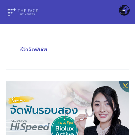
Skip
to
content
รีวิวจัดฟันใส
[รีวิว
จัด
ฟัน
ใส]จัด
ฟัน
รอบ
สอง